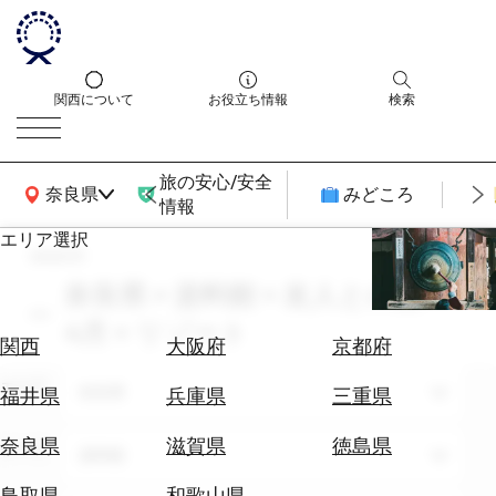
関西について
お役立ち情報
検索
旅の安心/安全
関西広域MAP
奈良県
みどころ
情報
エリア選択
search
エ
リ
奈良県 × 資料館 × 友人との旅 ×
ア
4月 × リゾート
を
航
関西
大阪府
京都府
選
空
ぶ
エリア
券
奈良県
福井県
兵庫県
三重県
を
ホ
探
奈良県
滋賀県
徳島県
テーマ
資料館
テ
す
ル
鳥取県
和歌山県