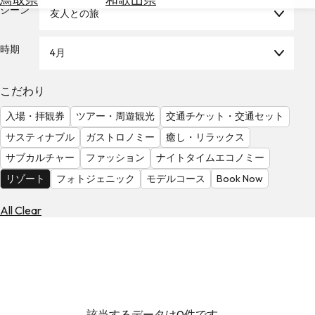
を
シーン
友人との旅
為
探
替
す
を
時期
4月
調
べ
天
こだわり
る
気
を
入場・拝観券
ツアー・周遊観光
交通チケット・交通セット
見
サスティナブル
ガストロノミー
癒し・リラックス
る
サブカルチャー
ファッション
ナイトタイムエコノミー
リゾート
フォトジェニック
モデルコース
Book Now
All Clear
該当するデータは0件です。