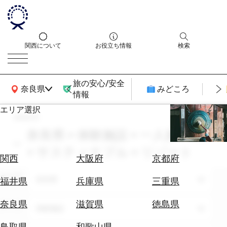
関西について
お役立ち情報
検索
旅の安心/安全
関西広域MAP
奈良県
みどころ
情報
エリア選択
search
エ
リ
奈良県 × 体験施設 × 一人旅 × 8月
ア
× サスティナブル × リゾート
を
航
関西
大阪府
京都府
選
空
ぶ
エリア
券
奈良県
福井県
兵庫県
三重県
を
ホ
探
奈良県
滋賀県
徳島県
テーマ
体験施設
テ
す
ル
鳥取県
和歌山県