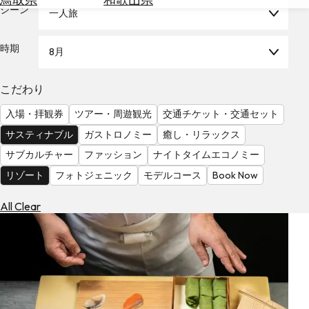
を
シーン
一人旅
為
探
替
す
を
時期
8月
調
べ
天
こだわり
る
気
を
入場・拝観券
ツアー・周遊観光
交通チケット・交通セット
見
サスティナブル
ガストロノミー
癒し・リラックス
る
サブカルチャー
ファッション
ナイトタイムエコノミー
リゾート
フォトジェニック
モデルコース
Book Now
All Clear