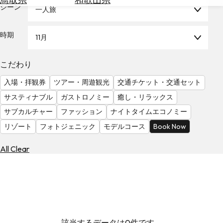
を
シーン
一人旅
為
探
替
す
を
時期
11月
調
べ
天
こだわり
る
気
を
入場・拝観券
ツアー・周遊観光
交通チケット・交通セット
見
サスティナブル
ガストロノミー
癒し・リラックス
る
サブカルチャー
ファッション
ナイトタイムエコノミー
リゾート
フォトジェニック
モデルコース
Book Now
All Clear
該当するデータは0件です。