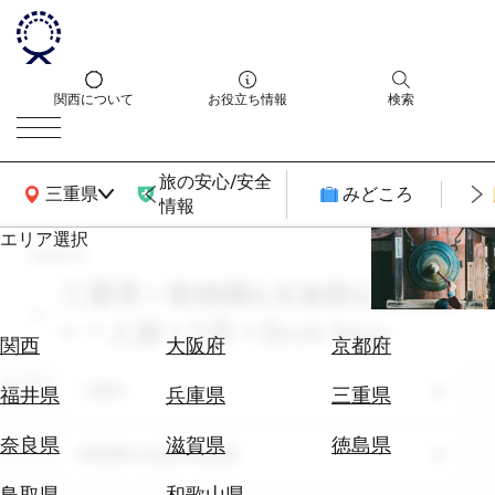
関西について
お役立ち情報
検索
旅の安心/安全
関西広域MAP
三重県
みどころ
情報
エリア選択
search
エ
リ
三重県 × 動物園&水族館&植物園
ア
× 一人旅 × 11月 × Book Now
を
航
関西
大阪府
京都府
選
空
ぶ
エリア
券
三重県
福井県
兵庫県
三重県
を
ホ
探
奈良県
滋賀県
徳島県
テーマ
動物園&水族館&植物園
テ
す
ル
鳥取県
和歌山県