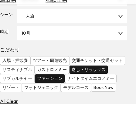
を
為
探
替
シーン
す
一人旅
を
調
時期
10月
べ
天
る
気
を
こだわり
見
入場・拝観券
ツアー・周遊観光
交通チケット・交通セット
る
サスティナブル
ガストロノミー
癒し・リラックス
サブカルチャー
ファッション
ナイトタイムエコノミー
リゾート
フォトジェニック
モデルコース
Book Now
All Clear