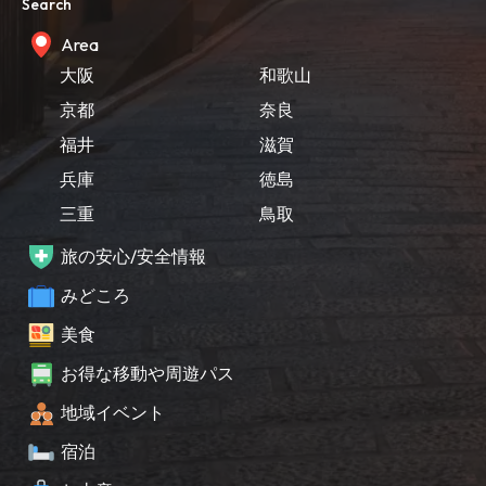
Search
Area
大阪
和歌山
京都
奈良
福井
滋賀
兵庫
徳島
三重
鳥取
旅の安心/安全情報
みどころ
美食
お得な移動や周遊パス
地域イベント
宿泊