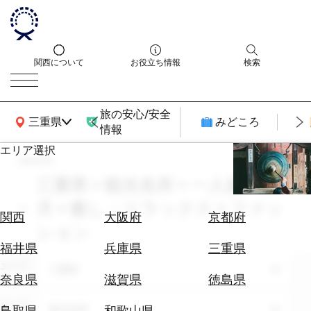
関西について
お役立ち情報
検索
旅の安心/安全
関西広域MAP
三重県
みどころ
情報
エリア選択
search
エ
リ
三重県 × 観光名所 × 一人旅 × 10
ア
月 × 癒し・リラックス × ファッ
を
航
関西
大阪府
京都府
選
ション
空
ぶ
券
福井県
兵庫県
三重県
を
エリア
三重県
ホ
探
奈良県
滋賀県
徳島県
テ
す
ル
テーマ
観光名所
鳥取県
和歌山県