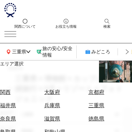
関西について
お役立ち情報
検索
旅の安心/安全
関西広域MAP
三重県
みどころ
情報
エリア選択
search
エ
リ
三重県 × 博物館 × カップル・夫
ア
婦旅行 × 9月 × リゾート × フォト
を
航
関西
大阪府
京都府
選
ジェニック
空
ぶ
券
福井県
兵庫県
三重県
を
エリア
三重県
ホ
探
奈良県
滋賀県
徳島県
テ
す
ル
テーマ
博物館
鳥取県
和歌山県