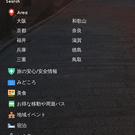
Search
Area
大阪
和歌山
京都
奈良
福井
滋賀
兵庫
徳島
三重
鳥取
旅の安心/安全情報
みどころ
美食
お得な移動や周遊パス
地域イベント
宿泊