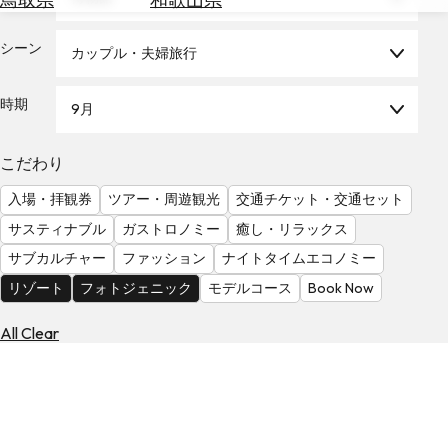
を
為
探
替
シーン
す
カップル・夫婦旅行
を
調
時期
9月
べ
天
る
気
を
こだわり
見
入場・拝観券
ツアー・周遊観光
交通チケット・交通セット
る
サスティナブル
ガストロノミー
癒し・リラックス
サブカルチャー
ファッション
ナイトタイムエコノミー
リゾート
フォトジェニック
モデルコース
Book Now
All Clear