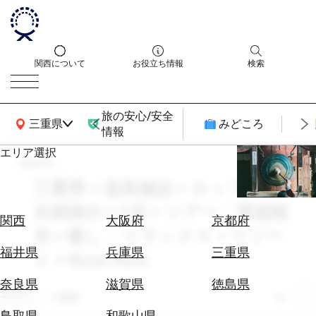
関西について
お役立ち情報
検索
旅の安心/安全
関西広域MAP
三重県
みどころ
情報
エリア選択
search
エ
リ
三重県 × 温泉施設 × カップル・
ア
夫婦旅行 × 5月 × ツアー・周遊観
を
航
関西
大阪府
京都府
選
光 × 癒し・リラックス × リゾー
空
ぶ
券
福井県
兵庫県
三重県
ト × Book Now
を
ホ
探
奈良県
滋賀県
徳島県
テ
エリア
す
三重県
ル
鳥取県
和歌山県