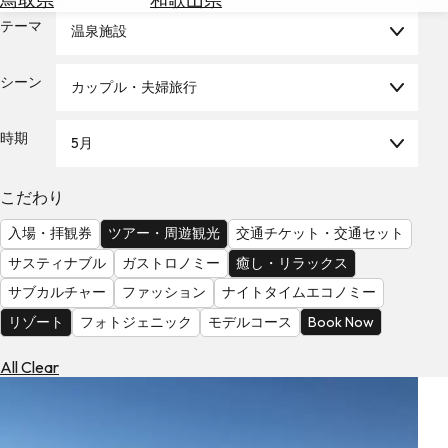
を
為
テーマ
探
温泉施設
替
す
を
シーン
カップル・夫婦旅行
調
べ
天
る
気
時期
5月
を
見
こだわり
る
入場・拝観券
ツアー・周遊観光
交通チケット・交通セット
サスティナブル
ガストロノミー
癒し・リラックス
サブカルチャー
ファッション
ナイトタイムエコノミー
リゾート
フォトジェニック
モデルコース
Book Now
All Clear