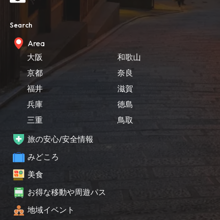
Search
Area
大阪
和歌山
京都
奈良
福井
滋賀
兵庫
徳島
三重
鳥取
旅の安心/安全情報
みどころ
美食
お得な移動や周遊パス
地域イベント