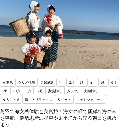
三重県
グルメ体験
温泉施設
1月
2月
3月
4月
5月
6月
9月
10月
11月
12月
家族旅行
カップル・夫婦旅行
友人との旅
癒し・リラックス
リゾート
フォトジェニック
鳥羽で海女着体験と美食旅！海女の町で新鮮な海の幸
を堪能！伊勢志摩の星空や太平洋から昇る朝日を眺め
よう！