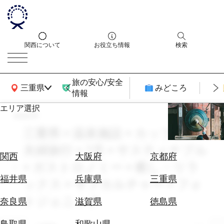
関西について
お役立ち情報
検索
旅の安心/安全
関西広域MAP
三重県
みどころ
情報
エリア選択
search
エ
リ
三重県 × 温泉施設 × カップル・
ア
夫婦旅行 × 7月 × サスティナブル
を
航
関西
大阪府
京都府
選
× ガストロノミー × 癒し・リラ
空
ぶ
券
福井県
兵庫県
三重県
ックス × サブカルチャー × フォ
を
ホ
トジェニック
探
奈良県
滋賀県
徳島県
テ
す
ル
鳥取県
和歌山県