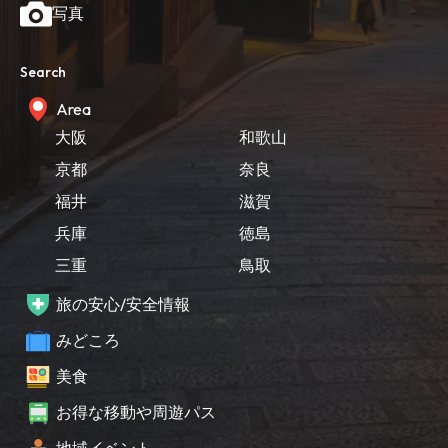
写真
Search
Area
大阪
和歌山
京都
奈良
福井
滋賀
兵庫
徳島
三重
鳥取
旅の安心/安全情報
みどころ
美食
お得な移動や周遊パス
地域イベント