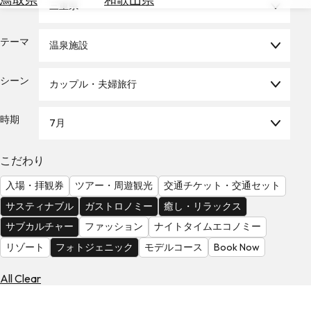
エリア
三重県
を
為
探
替
す
テーマ
温泉施設
を
調
べ
天
シーン
カップル・夫婦旅行
る
気
を
時期
7月
見
る
こだわり
入場・拝観券
ツアー・周遊観光
交通チケット・交通セット
サスティナブル
ガストロノミー
癒し・リラックス
サブカルチャー
ファッション
ナイトタイムエコノミー
リゾート
フォトジェニック
モデルコース
Book Now
All Clear