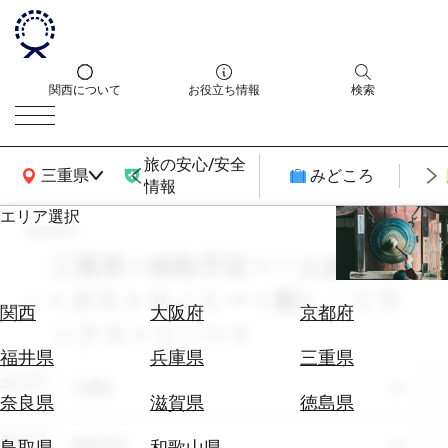
関西について
お役立ち情報
検索
旅の安心/安全
関西広域MAP
三重県
みどころ
情報
エリア選択
search
エ
リ
三重県 × 移動手段 × 一人旅 × 7月
ア
× ガストロノミー × 癒し・リラ
を
航
関西
大阪府
京都府
選
ックス × リゾート
空
ぶ
券
福井県
兵庫県
三重県
を
エリア
三重県
ホ
探
奈良県
滋賀県
徳島県
テ
す
ル
テーマ
移動手段
鳥取県
和歌山県