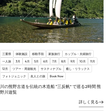
三重県
体験施設
移動手段
家族旅行
カップル・夫婦旅行
一人旅
3月
4月
5月
6月
7月
8月
9月
10月
11月
12月
ツアー・周遊観光
サスティナブル
癒し・リラックス
フォトジェニック
友人との旅
Book Now
川の熊野古道を伝統の木造船 “三反帆” で巡る2時間 熊
野川遊覧
詳しく見る