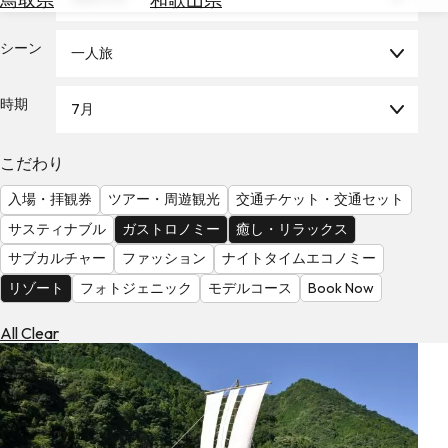
を
為
探
替
シーン
す
一人旅
を
調
時期
7月
べ
天
る
気
を
こだわり
見
入場・拝観券
ツアー・周遊観光
交通チケット・交通セット
る
サスティナブル
ガストロノミー
癒し・リラックス
サブカルチャー
ファッション
ナイトタイムエコノミー
リゾート
フォトジェニック
モデルコース
Book Now
All Clear