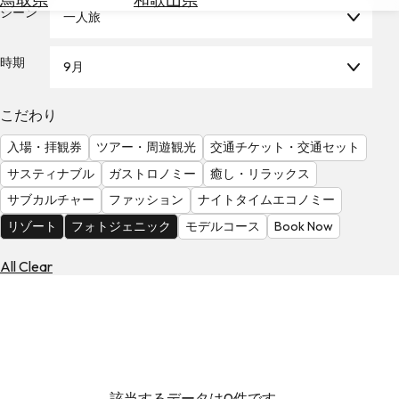
を
シーン
一人旅
為
探
替
す
を
時期
9月
調
べ
天
こだわり
る
気
を
入場・拝観券
ツアー・周遊観光
交通チケット・交通セット
見
サスティナブル
ガストロノミー
癒し・リラックス
る
サブカルチャー
ファッション
ナイトタイムエコノミー
リゾート
フォトジェニック
モデルコース
Book Now
All Clear
該当するデータは0件です。