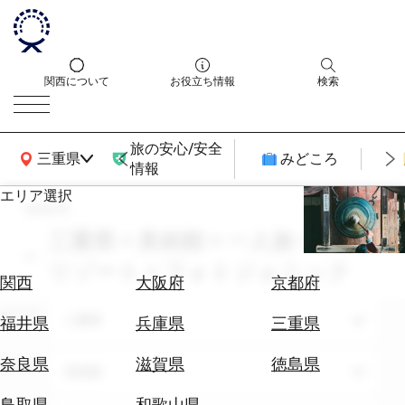
関西について
お役立ち情報
検索
旅の安心/安全
関西広域MAP
三重県
みどころ
情報
エリア選択
search
エ
リ
三重県 × 美術館 × 一人旅 × 9月 ×
ア
リゾート × フォトジェニック
を
航
関西
大阪府
京都府
選
空
ぶ
エリア
券
三重県
福井県
兵庫県
三重県
を
ホ
探
奈良県
滋賀県
徳島県
テーマ
美術館
テ
す
ル
鳥取県
和歌山県