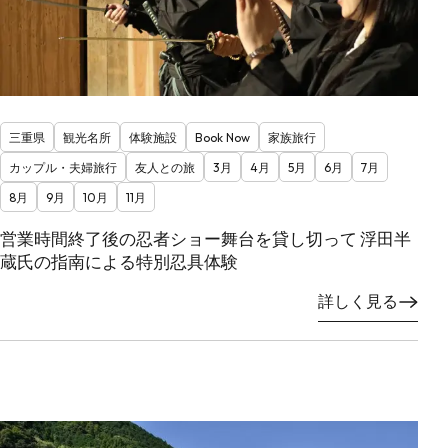
三重県
観光名所
体験施設
Book Now
家族旅行
カップル・夫婦旅行
友人との旅
3月
4月
5月
6月
7月
8月
9月
10月
11月
営業時間終了後の忍者ショー舞台を貸し切って 浮田半
蔵氏の指南による特別忍具体験
詳しく見る