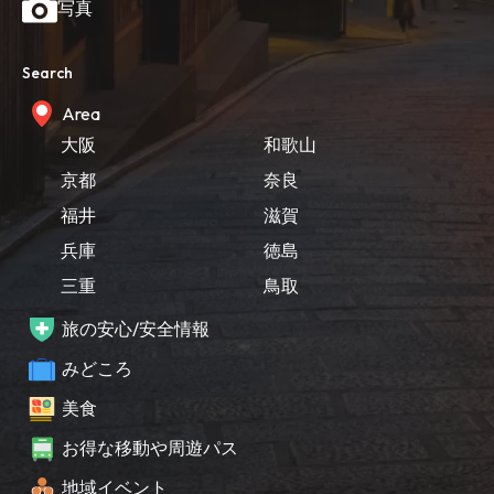
写真
Search
Area
大阪
和歌山
京都
奈良
福井
滋賀
兵庫
徳島
三重
鳥取
旅の安心/安全情報
みどころ
美食
お得な移動や周遊パス
地域イベント