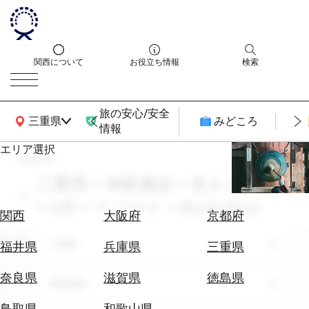
関西について
お役立ち情報
検索
旅の安心/安全
関西広域MAP
三重県
みどころ
情報
エリア選択
search
エ
リ
三重県 × 体験施設 × 友人との旅
ア
× 6月 × リゾート × Book Now
を
航
関西
大阪府
京都府
選
空
ぶ
エリア
券
三重県
福井県
兵庫県
三重県
を
ホ
探
奈良県
滋賀県
徳島県
テーマ
体験施設
テ
す
ル
鳥取県
和歌山県