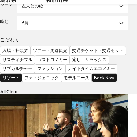
を
シーン
友人との旅
為
探
替
す
を
時期
6月
調
べ
天
こだわり
る
気
を
入場・拝観券
ツアー・周遊観光
交通チケット・交通セット
見
サスティナブル
ガストロノミー
癒し・リラックス
る
サブカルチャー
ファッション
ナイトタイムエコノミー
リゾート
フォトジェニック
モデルコース
Book Now
All Clear