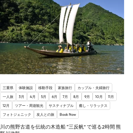
三重県
体験施設
移動手段
家族旅行
カップル・夫婦旅行
一人旅
3月
4月
5月
6月
7月
8月
9月
10月
11月
12月
ツアー・周遊観光
サスティナブル
癒し・リラックス
フォトジェニック
友人との旅
Book Now
川の熊野古道を伝統の木造船 “三反帆” で巡る2時間 熊