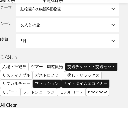
を
為
テーマ
探
動物園&水族館&植物園
替
す
を
シーン
友人との旅
調
べ
天
る
気
時期
5月
を
見
こだわり
る
入場・拝観券
ツアー・周遊観光
交通チケット・交通セット
サスティナブル
ガストロノミー
癒し・リラックス
サブカルチャー
ファッション
ナイトタイムエコノミー
リゾート
フォトジェニック
モデルコース
Book Now
All Clear