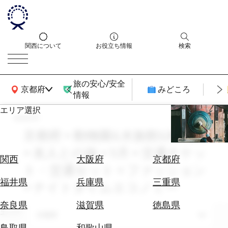
関西について
お役立ち情報
検索
旅の安心/安全
関西広域MAP
京都府
みどころ
情報
エリア選択
search
エ
リ
京都府 × 動物園&水族館&植物園
ア
× 友人との旅 × 5月 × 交通チケッ
を
航
関西
大阪府
京都府
選
ト・交通セット × ファッション
空
ぶ
券
福井県
兵庫県
三重県
× ナイトタイムエコノミー
を
ホ
探
奈良県
滋賀県
徳島県
テ
エリア
す
京都府
ル
鳥取県
和歌山県