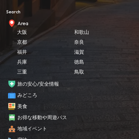
Search
Area
大阪
和歌山
京都
奈良
福井
滋賀
兵庫
徳島
三重
鳥取
旅の安心/安全情報
みどころ
美食
お得な移動や周遊パス
地域イベント