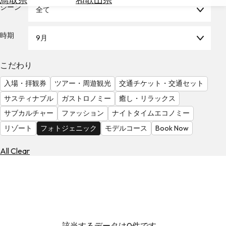
を
シーン
全て
為
探
替
す
を
時期
9月
調
べ
天
こだわり
る
気
を
入場・拝観券
ツアー・周遊観光
交通チケット・交通セット
見
サスティナブル
ガストロノミー
癒し・リラックス
る
サブカルチャー
ファッション
ナイトタイムエコノミー
リゾート
フォトジェニック
モデルコース
Book Now
All Clear
該当するデータは0件です。