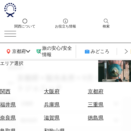
関西について
お役立ち情報
検索
旅の安心/安全
関西広域MAP
京都府
みどころ
情報
エリア選択
search
エ
リ
京都府 × 観光名所 × 9月 × フォ
ア
トジェニック
を
航
関西
大阪府
京都府
選
空
ぶ
エリア
券
京都府
福井県
兵庫県
三重県
を
ホ
探
奈良県
滋賀県
徳島県
テーマ
観光名所
テ
す
ル
鳥取県
和歌山県