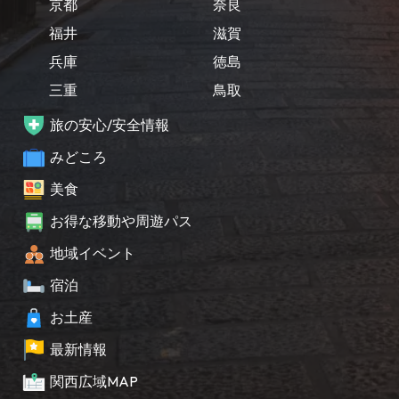
京都
奈良
福井
滋賀
兵庫
徳島
三重
鳥取
旅の安心/安全情報
みどころ
美食
お得な移動や周遊パス
地域イベント
宿泊
お土産
最新情報
関西広域MAP