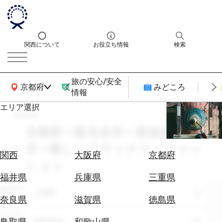
関西について
お役立ち情報
検索
旅の安心/安全
関西広域MAP
京都府
みどころ
情報
エリア選択
search
エ
リ
京都府 × 観光名所 × 家族旅行 × 9
ア
月 × 癒し・リラックス × ファッ
を
航
関西
大阪府
京都府
選
ション
空
ぶ
券
福井県
兵庫県
三重県
を
エリア
京都府
ホ
探
奈良県
滋賀県
徳島県
テ
す
ル
テーマ
観光名所
鳥取県
和歌山県