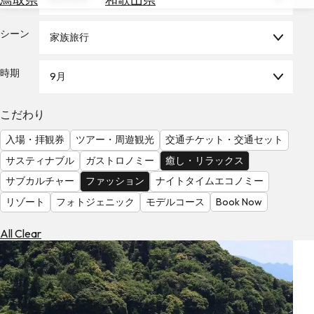
を
為
探
替
シーン
す
家族旅行
を
調
時期
9月
べ
天
る
気
を
こだわり
見
入場・拝観券
ツアー・周遊観光
交通チケット・交通セット
る
サスティナブル
ガストロノミー
癒し・リラックス
サブカルチャー
ファッション
ナイトタイムエコノミー
リゾート
フォトジェニック
モデルコース
Book Now
All Clear