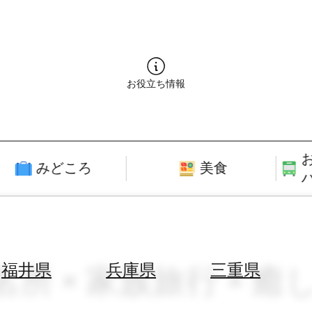
お役立ち情報
みどころ
美食
名所 × 家族旅行 × 
福井県
兵庫県
三重県