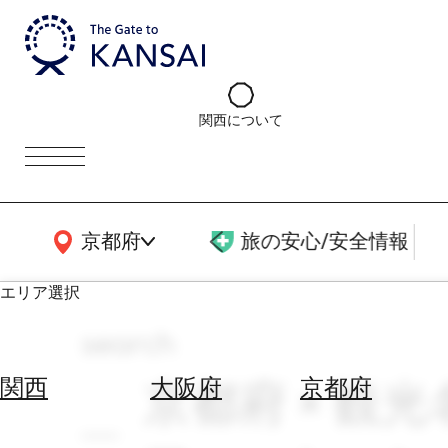
関西について
関西広域MAP
京都府
旅の安心/安全情報
エリア選択
search
エ
リ
京都府 × 観光
関西
大阪府
京都府
ア
を
航
選