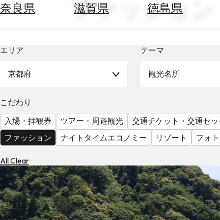
ファッション
空
ぶ
奈良県
滋賀県
徳島県
券
を
ホ
探
テ
す
エリア
テーマ
ル
を
為
探
京都府
観光名所
替
す
を
調
こだわり
べ
天
入場・拝観券
ツアー・周遊観光
交通チケット・交通セッ
る
気
を
ファッション
ナイトタイムエコノミー
リゾート
フォト
見
る
All Clear