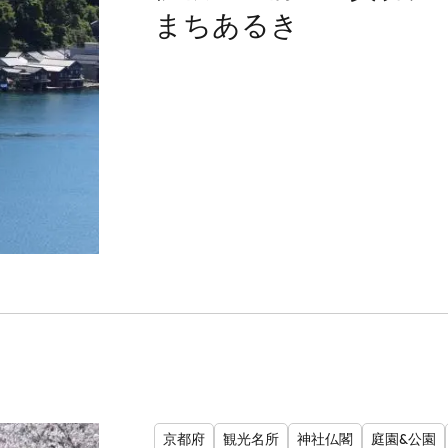
まちあるき
京都府
観光名所
神社仏閣
庭園&公園