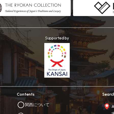
Supported by
Contents
Searc
関西について
A