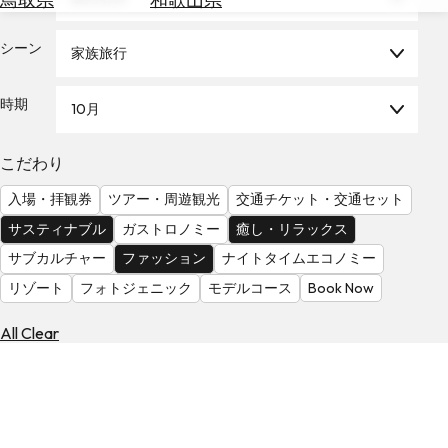
を
為
探
替
シーン
す
家族旅行
を
調
時期
10月
べ
天
る
気
を
こだわり
見
入場・拝観券
ツアー・周遊観光
交通チケット・交通セット
る
サスティナブル
ガストロノミー
癒し・リラックス
サブカルチャー
ファッション
ナイトタイムエコノミー
リゾート
フォトジェニック
モデルコース
Book Now
All Clear