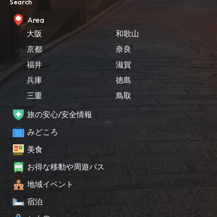
Search
Area
大阪
和歌山
京都
奈良
福井
滋賀
兵庫
徳島
三重
鳥取
旅の安心/安全情報
みどころ
美食
お得な移動や周遊パス
地域イベント
宿泊