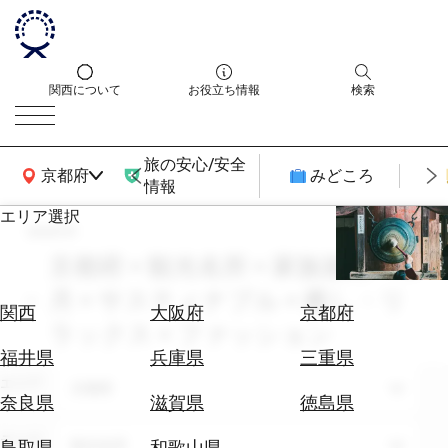
関西について
お役立ち情報
検索
旅の安心/安全
関西広域MAP
京都府
みどころ
情報
エリア選択
search
エ
リ
京都府 × 観光名所 × 家族旅行 × 10
ア
月 × サスティナブル × 癒し・リ
を
航
関西
大阪府
京都府
選
ラックス × ファッション
空
ぶ
券
福井県
兵庫県
三重県
を
エリア
京都府
ホ
探
奈良県
滋賀県
徳島県
テ
す
ル
テーマ
観光名所
鳥取県
和歌山県