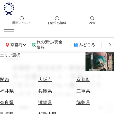
関西について
お役立ち情報
検索
旅の安心/安全
関西広域MAP
京都府
みどころ
情報
エリア選択
search
エ
リ
京都府 × 観光名所 × 家族旅行 × 10
ア
月 × 交通チケット・交通セット
を
航
関西
大阪府
京都府
選
× サスティナブル × 癒し・リラ
空
ぶ
券
福井県
兵庫県
三重県
ックス × ファッション
を
ホ
探
奈良県
滋賀県
徳島県
テ
エリア
す
京都府
ル
鳥取県
和歌山県