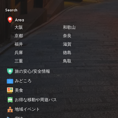
Search
Area
大阪
和歌山
京都
奈良
福井
滋賀
兵庫
徳島
三重
鳥取
旅の安心/安全情報
みどころ
美食
お得な移動や周遊パス
地域イベント