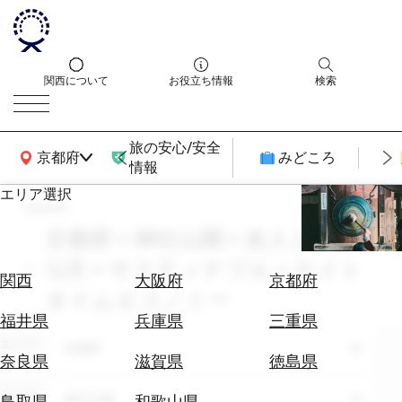
関西について
お役立ち情報
検索
旅の安心/安全
関西広域MAP
京都府
みどころ
情報
エリア選択
search
エ
リ
京都府 × 神社仏閣 × 友人との旅 ×
ア
12月 × サスティナブル × ナイト
を
航
関西
大阪府
京都府
選
タイムエコノミー
空
ぶ
券
福井県
兵庫県
三重県
を
エリア
京都府
ホ
探
奈良県
滋賀県
徳島県
テ
す
ル
テーマ
神社仏閣
鳥取県
和歌山県