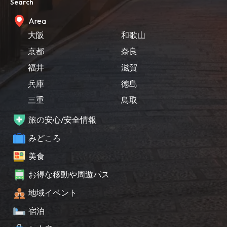
Search
Area
大阪
和歌山
京都
奈良
福井
滋賀
兵庫
徳島
三重
鳥取
旅の安心/安全情報
みどころ
美食
お得な移動や周遊パス
地域イベント
宿泊