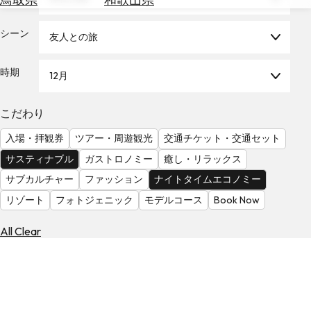
を
為
探
替
シーン
す
友人との旅
を
調
時期
12月
べ
天
る
気
を
こだわり
見
入場・拝観券
ツアー・周遊観光
交通チケット・交通セット
る
サスティナブル
ガストロノミー
癒し・リラックス
サブカルチャー
ファッション
ナイトタイムエコノミー
リゾート
フォトジェニック
モデルコース
Book Now
All Clear