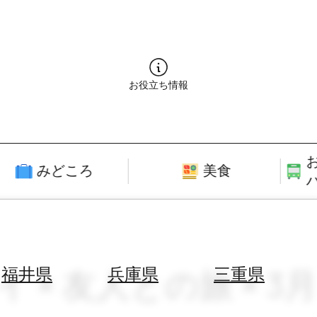
お役立ち情報
みどころ
美食
イ × 友人との旅 × 3
福井県
兵庫県
三重県