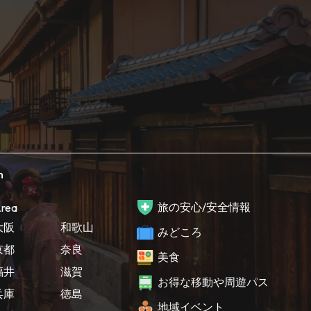
h
旅の安心/安全情報
rea
大阪
和歌山
みどころ
京都
奈良
美食
福井
滋賀
お得な移動や周遊パス
兵庫
徳島
地域イベント