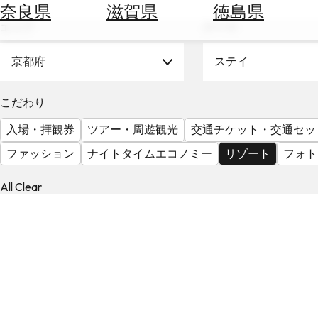
空
ぶ
奈良県
滋賀県
徳島県
券
エリア
テーマ
を
ホ
探
テ
京都府
ステイ
す
ル
を
為
こだわり
探
替
す
入場・拝観券
ツアー・周遊観光
交通チケット・交通セッ
を
調
ファッション
ナイトタイムエコノミー
リゾート
フォト
べ
天
る
気
All Clear
を
見
る