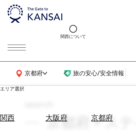
関西について
関西広域MAP
京都府
旅の安心/安全情報
エリア選択
search
エ
リ
京都府 × ステ
関西
大阪府
京都府
ア
を
航
選