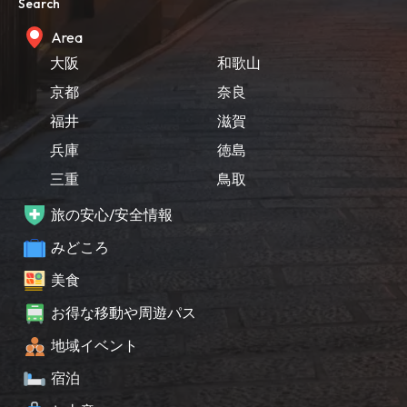
Search
Area
大阪
和歌山
京都
奈良
福井
滋賀
兵庫
徳島
三重
鳥取
旅の安心/安全情報
みどころ
美食
お得な移動や周遊パス
地域イベント
宿泊