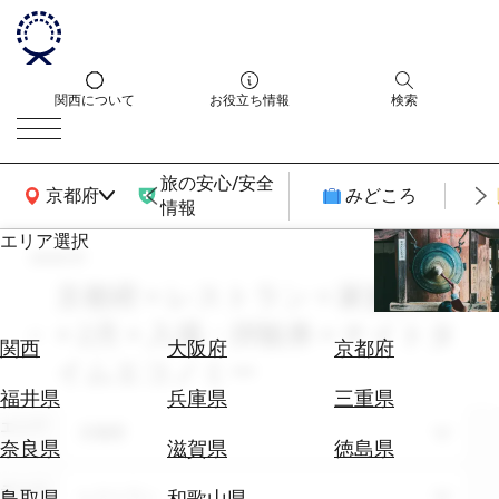
関西について
お役立ち情報
検索
旅の安心/安全
関西広域MAP
京都府
みどころ
情報
エリア選択
search
エ
リ
京都府 × レストラン × 家族旅行
ア
× 2月 × 入場・拝観券 × ナイトタ
を
航
関西
大阪府
京都府
選
イムエコノミー
空
ぶ
券
福井県
兵庫県
三重県
を
エリア
京都府
ホ
探
奈良県
滋賀県
徳島県
テ
す
ル
テーマ
レストラン
鳥取県
和歌山県