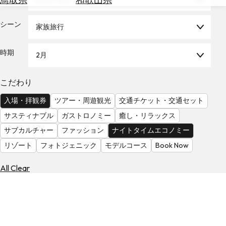
を
為
探
替
シーン
す
家族旅行
を
調
時期
2月
べ
天
る
気
を
こだわり
見
入場・拝観券
ツアー・周遊観光
交通チケット・交通セット
る
サスティナブル
ガストロノミー
癒し・リラックス
サブカルチャー
ファッション
ナイトタイムエコノミー
リゾート
フォトジェニック
モデルコース
Book Now
All Clear