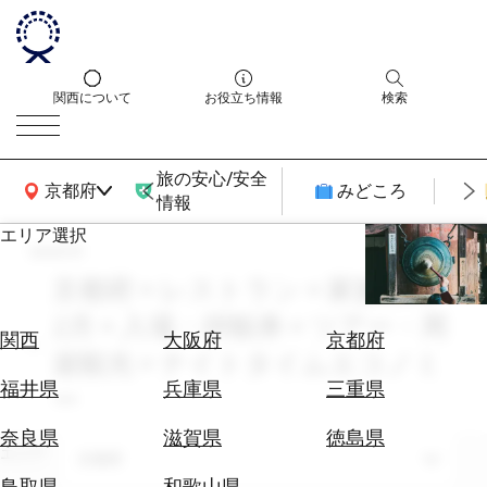
関西について
お役立ち情報
検索
旅の安心/安全
関西広域MAP
京都府
みどころ
情報
エリア選択
search
エ
リ
京都府 × レストラン × 家族旅行 ×
ア
2月 × 入場・拝観券 × ツアー・周
を
航
関西
大阪府
京都府
選
遊観光 × ナイトタイムエコノミ
空
ぶ
券
福井県
兵庫県
三重県
ー
を
ホ
探
奈良県
滋賀県
徳島県
テ
エリア
す
京都府
ル
鳥取県
和歌山県