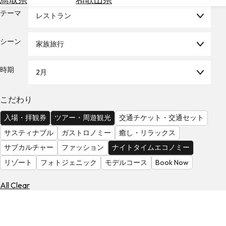
を
為
テーマ
探
レストラン
替
す
を
シーン
家族旅行
調
べ
天
る
気
時期
2月
を
見
こだわり
る
入場・拝観券
ツアー・周遊観光
交通チケット・交通セット
サスティナブル
ガストロノミー
癒し・リラックス
サブカルチャー
ファッション
ナイトタイムエコノミー
リゾート
フォトジェニック
モデルコース
Book Now
All Clear