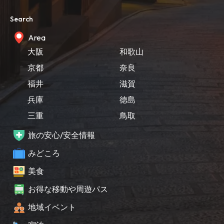
Search
Area
大阪
和歌山
京都
奈良
福井
滋賀
兵庫
徳島
三重
鳥取
旅の安心/安全情報
みどころ
美食
お得な移動や周遊パス
地域イベント