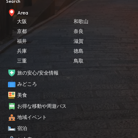
Search
Area
大阪
和歌山
京都
奈良
福井
滋賀
兵庫
徳島
三重
鳥取
旅の安心/安全情報
みどころ
美食
お得な移動や周遊パス
地域イベント
宿泊