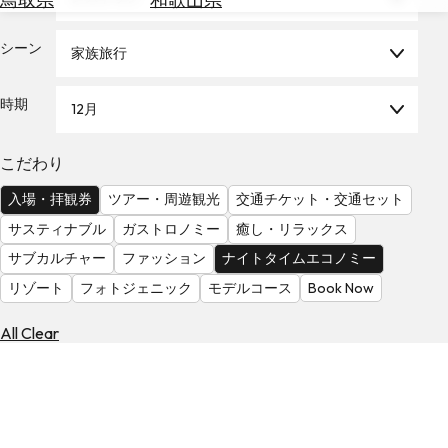
を
為
探
替
シーン
す
家族旅行
を
調
時期
12月
べ
天
る
気
を
こだわり
見
入場・拝観券
ツアー・周遊観光
交通チケット・交通セット
る
サスティナブル
ガストロノミー
癒し・リラックス
サブカルチャー
ファッション
ナイトタイムエコノミー
リゾート
フォトジェニック
モデルコース
Book Now
All Clear