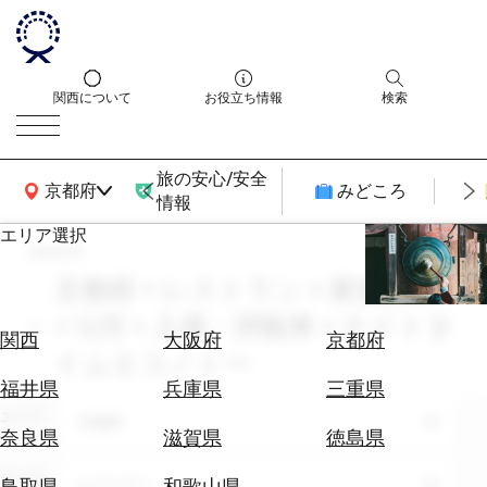
関西について
お役立ち情報
検索
旅の安心/安全
関西広域MAP
京都府
みどころ
情報
エリア選択
search
エ
リ
京都府 × レストラン × 家族旅行
ア
× 12月 × 入場・拝観券 × ナイトタ
を
航
関西
大阪府
京都府
選
イムエコノミー
空
ぶ
券
福井県
兵庫県
三重県
を
エリア
京都府
ホ
探
奈良県
滋賀県
徳島県
テ
す
ル
テーマ
レストラン
鳥取県
和歌山県