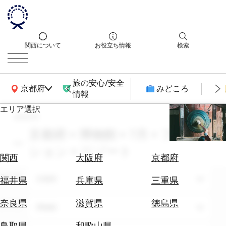
関西について
お役立ち情報
検索
旅の安心/安全
関西広域MAP
京都府
みどころ
情報
エリア選択
search
エ
リ
京都府 × 博物館 × 7月 × ファッ
ア
ション × リゾート
を
航
関西
大阪府
京都府
選
空
ぶ
エリア
券
京都府
福井県
兵庫県
三重県
を
ホ
探
奈良県
滋賀県
徳島県
テーマ
博物館
テ
す
ル
鳥取県
和歌山県