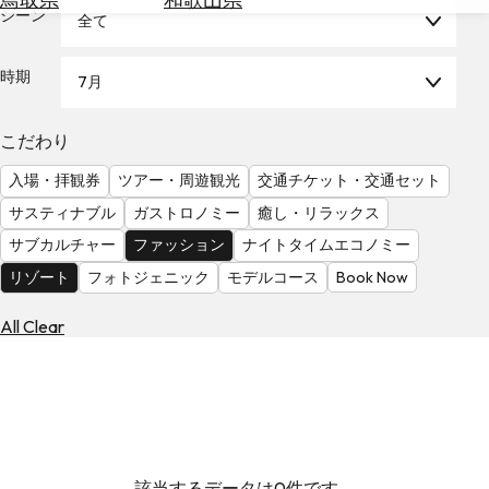
を
シーン
全て
為
探
替
す
を
時期
7月
調
べ
天
こだわり
る
気
を
入場・拝観券
ツアー・周遊観光
交通チケット・交通セット
見
サスティナブル
ガストロノミー
癒し・リラックス
る
サブカルチャー
ファッション
ナイトタイムエコノミー
リゾート
フォトジェニック
モデルコース
Book Now
All Clear
該当するデータは0件です。