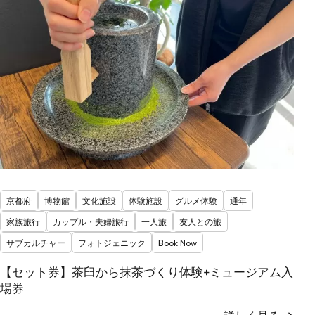
京都府
博物館
文化施設
体験施設
グルメ体験
通年
家族旅行
カップル・夫婦旅行
一人旅
友人との旅
サブカルチャー
フォトジェニック
Book Now
【セット券】茶臼から抹茶づくり体験+ミュージアム入
場券