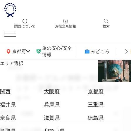
関西について
お役立ち情報
検索
旅の安心/安全
関西広域MAP
京都府
みどころ
情報
エリア選択
search
エ
リ
京都府 × グルメ体験 × 交通チケ
ア
ット・交通セット × サブカルチ
を
航
関西
大阪府
京都府
選
ャー
空
ぶ
券
福井県
兵庫県
三重県
を
エリア
京都府
ホ
探
奈良県
滋賀県
徳島県
テ
す
ル
テーマ
グルメ体験
鳥取県
和歌山県