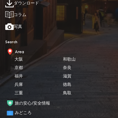
ダウンロード
コラム
写真
Search
Area
大阪
和歌山
京都
奈良
福井
滋賀
兵庫
徳島
三重
鳥取
旅の安心/安全情報
みどころ