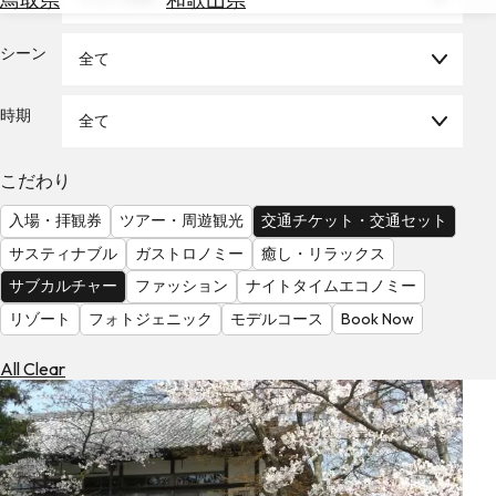
を
為
探
替
シーン
す
全て
を
調
時期
全て
べ
天
る
気
を
こだわり
見
入場・拝観券
ツアー・周遊観光
交通チケット・交通セット
る
サスティナブル
ガストロノミー
癒し・リラックス
サブカルチャー
ファッション
ナイトタイムエコノミー
リゾート
フォトジェニック
モデルコース
Book Now
All Clear