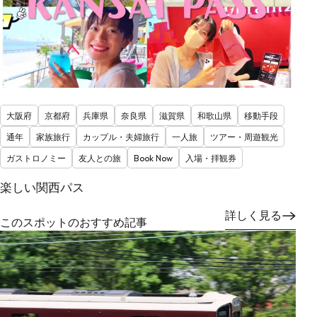
大阪府
京都府
兵庫県
奈良県
滋賀県
和歌山県
移動手段
通年
家族旅行
カップル・夫婦旅行
一人旅
ツアー・周遊観光
ガストロノミー
友人との旅
Book Now
入場・拝観券
楽しい関西パス
詳しく見る
このスポットのおすすめ記事