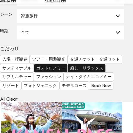
を
為
探
替
シーン
す
家族旅行
を
調
時期
全て
べ
天
る
気
を
こだわり
見
入場・拝観券
ツアー・周遊観光
交通チケット・交通セット
る
サスティナブル
ガストロノミー
癒し・リラックス
サブカルチャー
ファッション
ナイトタイムエコノミー
リゾート
フォトジェニック
モデルコース
Book Now
All Clear