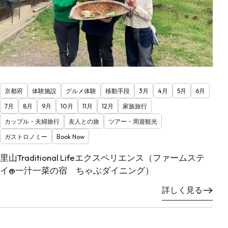
京都府
体験施設
グルメ体験
移動手段
3月
4月
5月
6月
7月
8月
9月
10月
11月
12月
家族旅行
カップル・夫婦旅行
友人との旅
ツアー・周遊観光
ガストロノミー
Book Now
里山Traditional Lifeエクスペリエンス（ファームステ
イ@一汁一菜の宿 ちゃぶダイニング）
詳しく見る