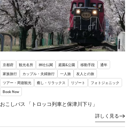
京都府
観光名所
神社仏閣
庭園&公園
移動手段
通年
家族旅行
カップル・夫婦旅行
一人旅
友人との旅
ツアー・周遊観光
癒し・リラックス
リゾート
フォトジェニック
Book Now
おこしバス 「トロッコ列車と保津川下り」
詳しく見る