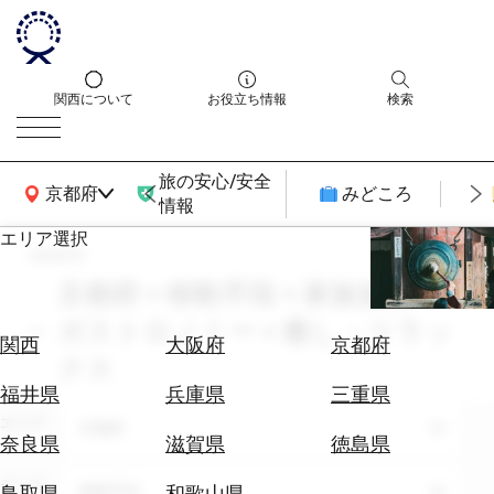
関西について
お役立ち情報
検索
旅の安心/安全
関西広域MAP
京都府
みどころ
情報
エリア選択
search
エ
リ
京都府 × 移動手段 × 家族旅行 ×
ア
ガストロノミー × 癒し・リラッ
を
航
関西
大阪府
京都府
選
クス
空
ぶ
券
福井県
兵庫県
三重県
を
エリア
京都府
ホ
探
奈良県
滋賀県
徳島県
テ
す
ル
テーマ
移動手段
鳥取県
和歌山県