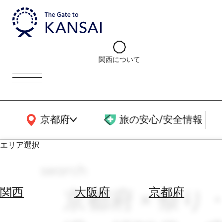
関西について
関西広域MAP
京都府
旅の安心/安全情報
エリア選択
search
エ
リ
京都府 × 祭り・
関西
大阪府
京都府
ア
を
航
選