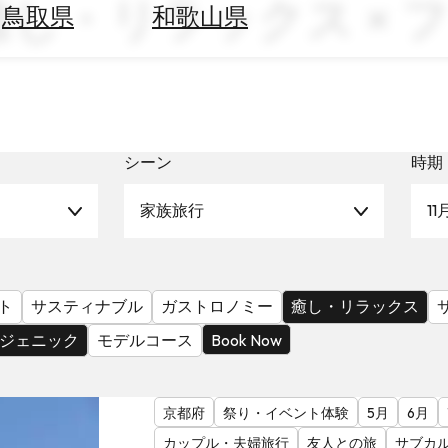
 癒し・リラックス ×
鳥取県
和歌山県
シーン
時期
家族旅行
11
ト
サスティナブル
ガストロノミー
癒し・リラックス
ジェニック
モデルコース
Book Now
京都府
祭り・イベント体験
5月
6月
カップル・夫婦旅行
友人との旅
サブカ