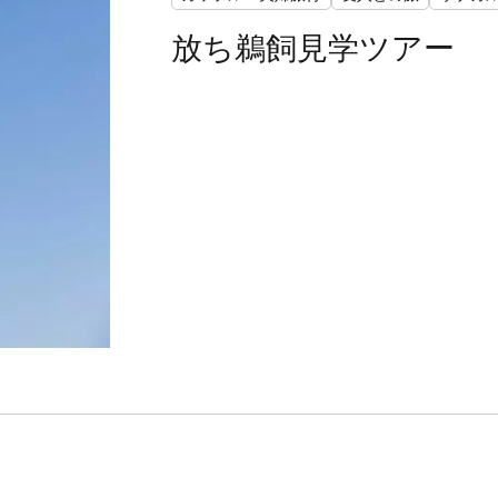
放ち鵜飼見学ツアー