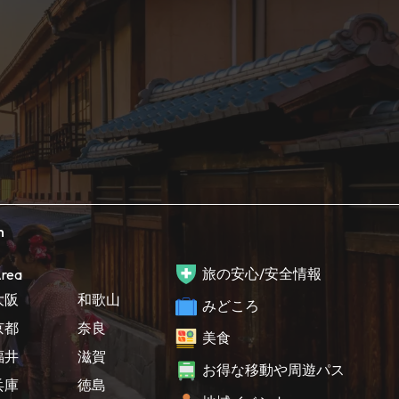
h
旅の安心/安全情報
rea
大阪
和歌山
みどころ
京都
奈良
美食
福井
滋賀
お得な移動や周遊パス
兵庫
徳島