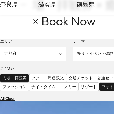
場・拝観券 ×
空
ぶ
奈良県
滋賀県
徳島県
券
を
ホ
× Book Now
探
テ
す
ル
を
為
探
エリア
テーマ
替
す
を
調
京都府
祭り・イベント体験
べ
天
る
気
こだわり
を
見
入場・拝観券
ツアー・周遊観光
交通チケット・交通セッ
る
ファッション
ナイトタイムエコノミー
リゾート
フォト
All Clear