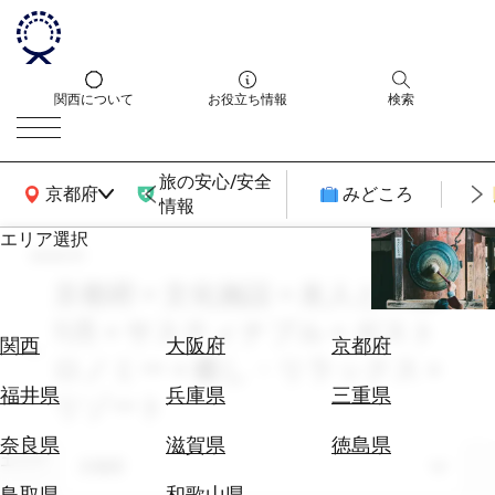
関西について
お役立ち情報
検索
旅の安心/安全
関西広域MAP
京都府
みどころ
情報
エリア選択
search
エ
リ
京都府 × 文化施設 × 友人との旅 ×
ア
11月 × サスティナブル × ガスト
を
航
関西
大阪府
京都府
選
ロノミー × 癒し・リラックス ×
空
ぶ
券
福井県
兵庫県
三重県
リゾート
を
ホ
探
奈良県
滋賀県
徳島県
テ
エリア
す
京都府
ル
鳥取県
和歌山県