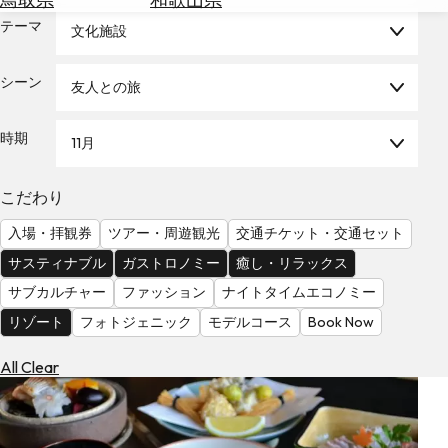
を
為
テーマ
探
文化施設
替
す
を
シーン
友人との旅
調
べ
天
る
気
時期
11月
を
見
こだわり
る
入場・拝観券
ツアー・周遊観光
交通チケット・交通セット
サスティナブル
ガストロノミー
癒し・リラックス
サブカルチャー
ファッション
ナイトタイムエコノミー
リゾート
フォトジェニック
モデルコース
Book Now
All Clear