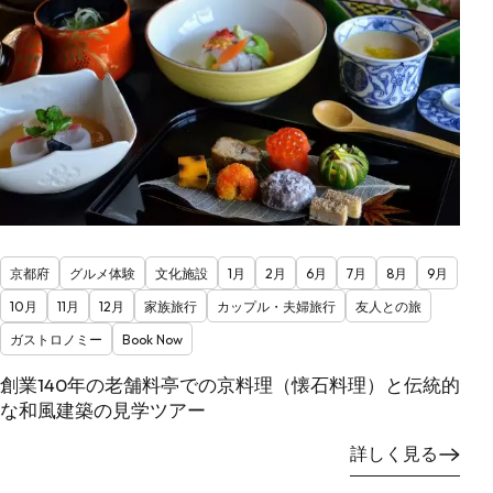
京都府
グルメ体験
文化施設
1月
2月
6月
7月
8月
9月
10月
11月
12月
家族旅行
カップル・夫婦旅行
友人との旅
ガストロノミー
Book Now
創業140年の老舗料亭での京料理（懐石料理）と伝統的
な和風建築の見学ツアー
詳しく見る