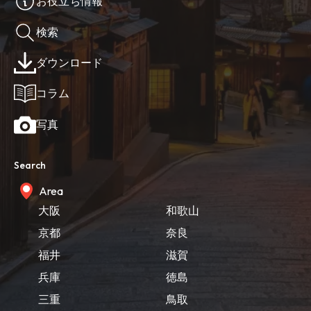
お役立ち情報
検索
ダウンロード
コラム
写真
Search
Area
大阪
和歌山
京都
奈良
福井
滋賀
兵庫
徳島
三重
鳥取