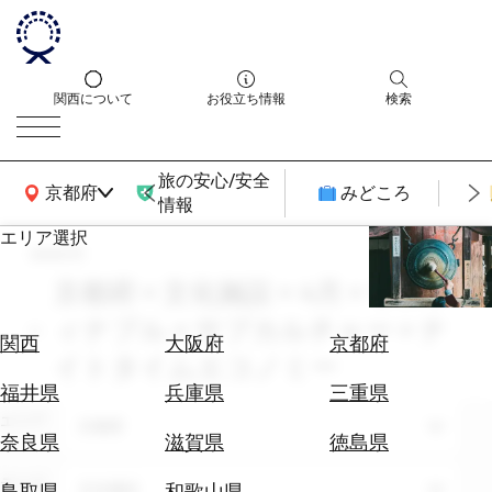
関西について
お役立ち情報
検索
旅の安心/安全
関西広域MAP
京都府
みどころ
情報
エリア選択
search
エ
リ
京都府 × 文化施設 × 4月 × サステ
ア
ィナブル × サブカルチャー × ナ
を
航
関西
大阪府
京都府
選
イトタイムエコノミー
空
ぶ
券
福井県
兵庫県
三重県
を
エリア
京都府
ホ
探
奈良県
滋賀県
徳島県
テ
す
ル
テーマ
文化施設
鳥取県
和歌山県