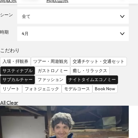
を
為
探
替
シーン
す
全て
を
調
時期
4月
べ
天
る
気
を
こだわり
見
入場・拝観券
ツアー・周遊観光
交通チケット・交通セット
る
サスティナブル
ガストロノミー
癒し・リラックス
サブカルチャー
ファッション
ナイトタイムエコノミー
リゾート
フォトジェニック
モデルコース
Book Now
All Clear