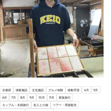
京都府
体験施設
文化施設
グルメ体験
移動手段
4月
5月
6月
7月
8月
9月
10月
11月
家族旅行
カップル・夫婦旅行
友人との旅
ツアー・周遊観光