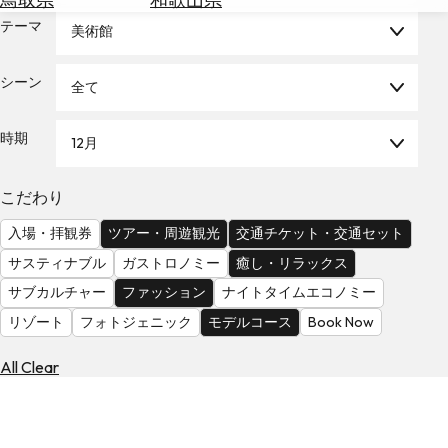
を
為
テーマ
探
美術館
替
す
を
シーン
全て
調
べ
天
る
気
時期
12月
を
見
こだわり
る
入場・拝観券
ツアー・周遊観光
交通チケット・交通セット
サスティナブル
ガストロノミー
癒し・リラックス
サブカルチャー
ファッション
ナイトタイムエコノミー
リゾート
フォトジェニック
モデルコース
Book Now
All Clear