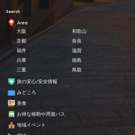
Search
Area
大阪
和歌山
京都
奈良
福井
滋賀
兵庫
徳島
三重
鳥取
旅の安心/安全情報
みどころ
美食
お得な移動や周遊パス
地域イベント