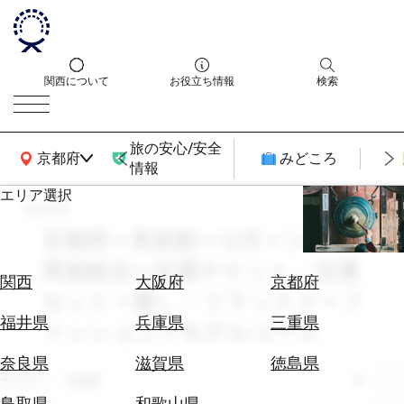
関西について
お役立ち情報
検索
旅の安心/安全
関西広域MAP
京都府
みどころ
情報
エリア選択
search
エ
リ
京都府 × 美術館 × 12月 × ツアー・
ア
周遊観光 × 交通チケット・交通
を
航
関西
大阪府
京都府
選
セット × 癒し・リラックス × フ
空
ぶ
券
福井県
兵庫県
三重県
ァッション × モデルコース
を
ホ
探
奈良県
滋賀県
徳島県
テ
エリア
す
京都府
ル
鳥取県
和歌山県