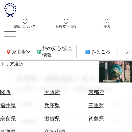
関西について
お役立ち情報
検索
旅の安心/安全
関西広域MAP
京都府
みどころ
情報
エリア選択
search
エ
リ
京都府 × 体験施設 × 友人との旅
ア
× 4月 × リゾート × Book Now
を
航
関西
大阪府
京都府
選
空
ぶ
エリア
券
京都府
福井県
兵庫県
三重県
を
ホ
探
奈良県
滋賀県
徳島県
テーマ
体験施設
テ
す
ル
鳥取県
和歌山県