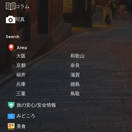
コラム
写真
Search
Area
大阪
和歌山
京都
奈良
福井
滋賀
兵庫
徳島
三重
鳥取
旅の安心/安全情報
みどころ
美食