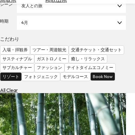
を
シーン
友人との旅
為
探
替
す
を
時期
4月
調
べ
天
こだわり
る
気
を
入場・拝観券
ツアー・周遊観光
交通チケット・交通セット
見
サスティナブル
ガストロノミー
癒し・リラックス
る
サブカルチャー
ファッション
ナイトタイムエコノミー
リゾート
フォトジェニック
モデルコース
Book Now
All Clear