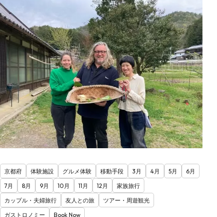
京都府
体験施設
グルメ体験
移動手段
3月
4月
5月
6月
7月
8月
9月
10月
11月
12月
家族旅行
カップル・夫婦旅行
友人との旅
ツアー・周遊観光
ガストロノミー
Book Now