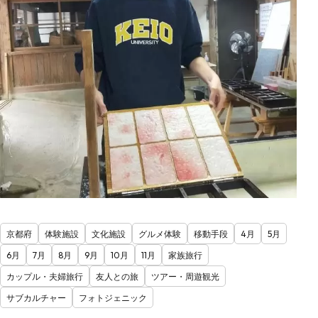
京都府
体験施設
文化施設
グルメ体験
移動手段
4月
5月
6月
7月
8月
9月
10月
11月
家族旅行
カップル・夫婦旅行
友人との旅
ツアー・周遊観光
サブカルチャー
フォトジェニック