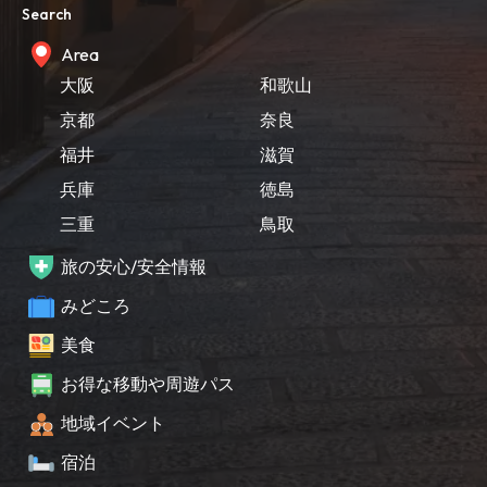
Search
Area
大阪
和歌山
京都
奈良
福井
滋賀
兵庫
徳島
三重
鳥取
旅の安心/安全情報
みどころ
美食
お得な移動や周遊パス
地域イベント
宿泊