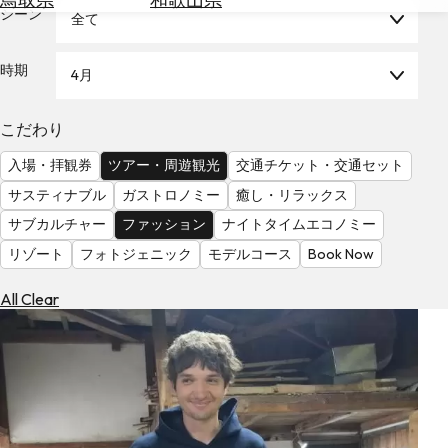
を
シーン
全て
為
探
替
す
を
時期
4月
調
べ
天
こだわり
る
気
を
入場・拝観券
ツアー・周遊観光
交通チケット・交通セット
見
サスティナブル
ガストロノミー
癒し・リラックス
る
サブカルチャー
ファッション
ナイトタイムエコノミー
リゾート
フォトジェニック
モデルコース
Book Now
All Clear