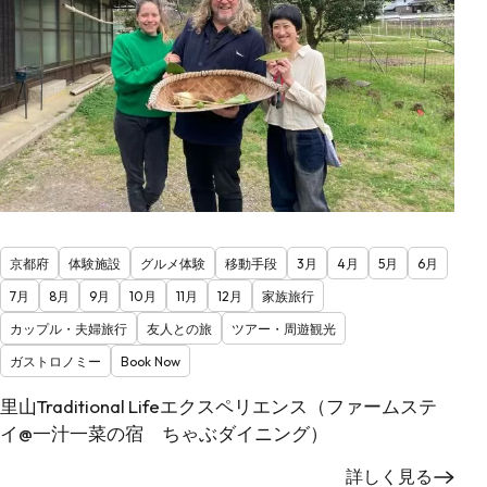
京都府
体験施設
グルメ体験
移動手段
3月
4月
5月
6月
7月
8月
9月
10月
11月
12月
家族旅行
カップル・夫婦旅行
友人との旅
ツアー・周遊観光
ガストロノミー
Book Now
里山Traditional Lifeエクスペリエンス（ファームステ
イ@一汁一菜の宿 ちゃぶダイニング）
詳しく見る