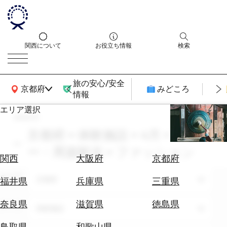
関西について
お役立ち情報
検索
旅の安心/安全
関西広域MAP
京都府
みどころ
情報
エリア選択
search
エ
リ
京都府 × 体験施設 × 4月 × ツア
ア
ー・周遊観光 × ファッション
を
航
関西
大阪府
京都府
選
空
ぶ
エリア
券
京都府
福井県
兵庫県
三重県
を
ホ
探
奈良県
滋賀県
徳島県
テーマ
体験施設
テ
す
ル
鳥取県
和歌山県