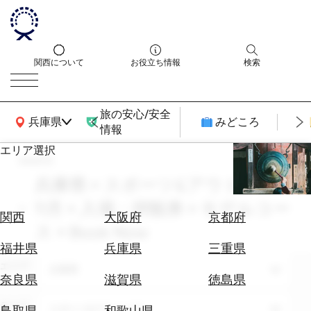
関西について
お役立ち情報
検索
旅の安心/安全
関西広域MAP
兵庫県
みどころ
情報
エリア選択
search
エ
リ
兵庫県 × スポーツ&アウトドア ×
ア
11月 × 入場・拝観券 × モデルコー
を
航
関西
大阪府
京都府
選
ス × Book Now
空
ぶ
券
福井県
兵庫県
三重県
を
エリア
兵庫県
ホ
探
奈良県
滋賀県
徳島県
テ
す
ル
テーマ
スポーツ&アウトドア
鳥取県
和歌山県