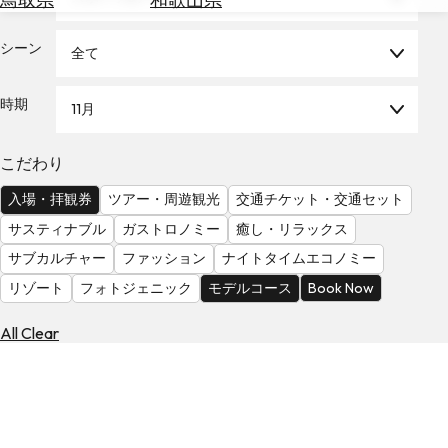
を
為
探
替
シーン
す
全て
を
調
時期
11月
べ
天
る
気
を
こだわり
見
入場・拝観券
ツアー・周遊観光
交通チケット・交通セット
る
サスティナブル
ガストロノミー
癒し・リラックス
サブカルチャー
ファッション
ナイトタイムエコノミー
リゾート
フォトジェニック
モデルコース
Book Now
All Clear