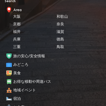
Search
Area
大阪
和歌山
京都
奈良
福井
滋賀
兵庫
徳島
三重
鳥取
旅の安心/安全情報
みどころ
美食
お得な移動や周遊パス
地域イベント
宿泊