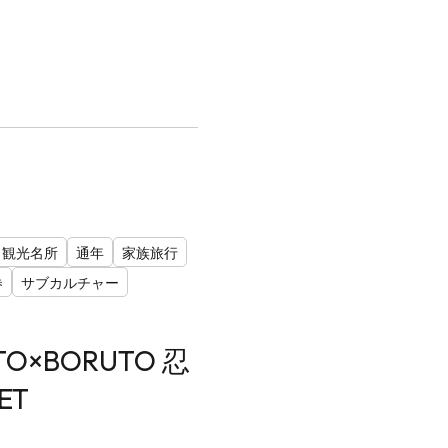
観光名所
通年
家族旅行
券
サブカルチャー
O×BORUTO 忍
ET