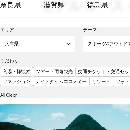
モデルコース × 
空
ぶ
奈良県
滋賀県
徳島県
券
を
ホ
探
テ
す
エリア
テーマ
ル
を
為
探
兵庫県
スポーツ&アウトド
替
す
を
調
こだわり
べ
天
入場・拝観券
ツアー・周遊観光
交通チケット・交通セッ
る
気
を
ファッション
ナイトタイムエコノミー
リゾート
フォト
見
る
All Clear