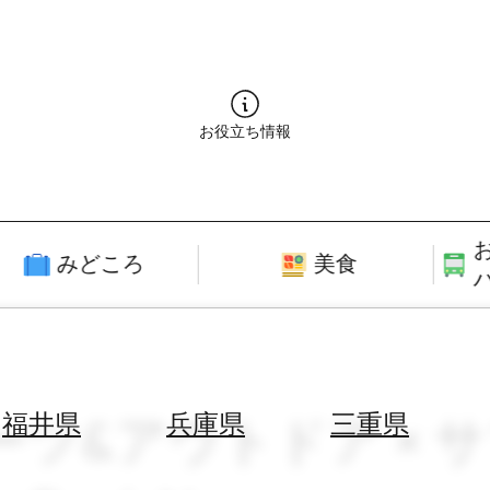
お役立ち情報
みどころ
美食
ーツ&アウトドア × 
福井県
兵庫県
三重県