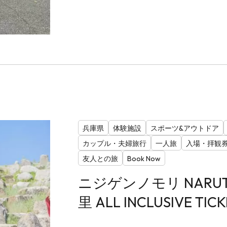
兵庫県
体験施設
スポーツ&アウトドア
カップル・夫婦旅行
一人旅
入場・拝観
友人との旅
Book Now
ニジゲンノモリ NARUT
里 ALL INCLUSIVE TICK