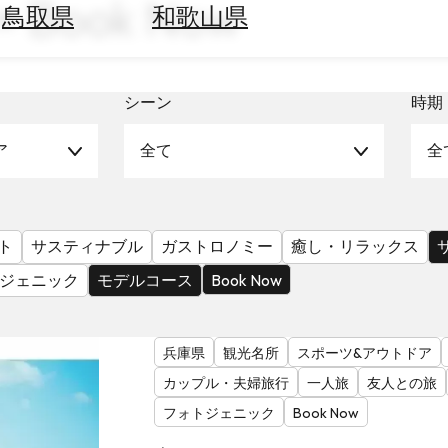
Book Now
鳥取県
和歌山県
シーン
時期
ア
全て
全
ト
サスティナブル
ガストロノミー
癒し・リラックス
ジェニック
モデルコース
Book Now
兵庫県
観光名所
スポーツ&アウトドア
カップル・夫婦旅行
一人旅
友人との旅
フォトジェニック
Book Now