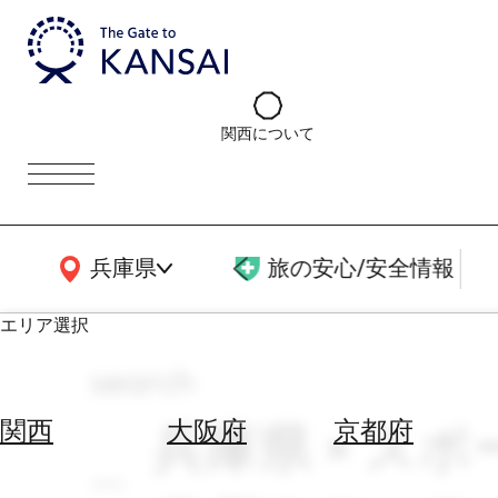
関西について
関西広域MAP
兵庫県
旅の安心/安全情報
エリア選択
search
エ
リ
兵庫県 × スポ
関西
大阪府
京都府
ア
を
航
選