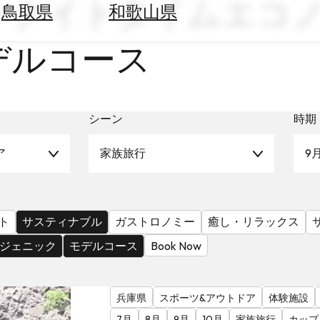
× ナイトタイムエコノ
鳥取県
和歌山県
モデルコース
シーン
時期
ア
家族旅行
9
ト
サスティナブル
ガストロノミー
癒し・リラックス
ジェニック
モデルコース
Book Now
兵庫県
スポーツ&アウトドア
体験施設
7月
8月
9月
10月
家族旅行
カップ