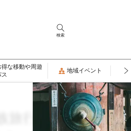
検索
お得な移動や周遊
地域イベント
パス
行 × 9月 × サ