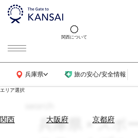
関西について
関西広域MAP
兵庫県
旅の安心/安全情報
エリア選択
search
エ
リ
兵庫県 × スポー
関西
大阪府
京都府
ア
を
航
選