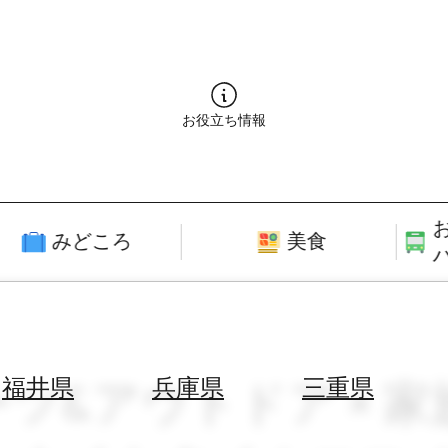
お役立ち情報
みどころ
美食
ツ&アウトドア × 家族旅
福井県
兵庫県
三重県