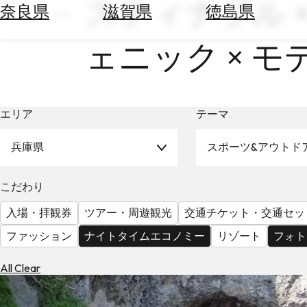
スティナブル 
空
ぶ
奈良県
滋賀県
徳島県
券
を
ホ
ェニック × 
探
テ
す
ル
を
為
探
替
エリア
テーマ
す
を
調
兵庫県
スポーツ&アウトド
べ
天
る
気
こだわり
を
見
入場・拝観券
ツアー・周遊観光
交通チケット・交通セッ
る
ファッション
ナイトタイムエコノミー
リゾート
フォト
All Clear