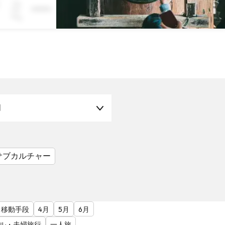
ミー × フォトジ
月
サブカルチャー
移動手段
4月
5月
6月
ル・夫婦旅行
一人旅