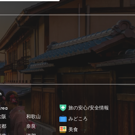
h
旅の安心/安全情報
rea
大阪
和歌山
みどころ
京都
奈良
美食