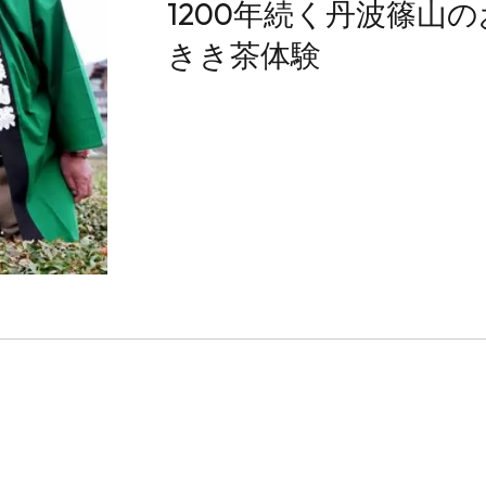
1200年続く丹波篠山
きき茶体験