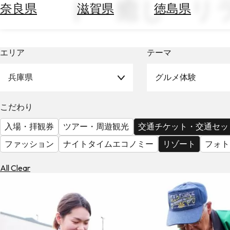
ト × 癒し・リラ
空
ぶ
奈良県
滋賀県
徳島県
券
を
ホ
探
テ
す
エリア
テーマ
ル
を
為
探
兵庫県
グルメ体験
替
す
を
調
こだわり
べ
天
入場・拝観券
ツアー・周遊観光
交通チケット・交通セッ
る
気
を
ファッション
ナイトタイムエコノミー
リゾート
フォト
見
る
All Clear