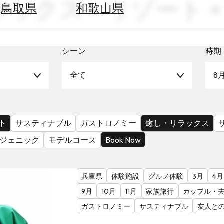
ックス × リゾート × B
鳥取県
和歌山県
シーン
時期
全て
8
ト
サスティナブル
ガストロノミー
癒し・リラックス
ジェニック
モデルコース
Book Now
兵庫県
体験施設
グルメ体験
3月
4月
9月
10月
11月
家族旅行
カップル・
ガストロノミー
サスティナブル
友人と