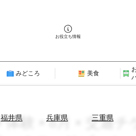
お役立ち情報
みどころ
美食
メ体験 × 8月 × 交
福井県
兵庫県
三重県