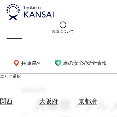
関西について
関西広域MAP
兵庫県
旅の安心/安全情報
エリア選択
search
エ
リ
兵庫県 × グル
関西
大阪府
京都府
ア
を
航
選