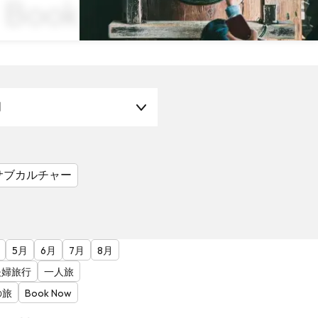
ook Now
月
サブカルチャー
5月
6月
7月
8月
夫婦旅行
一人旅
の旅
Book Now