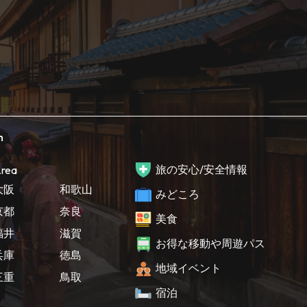
h
旅の安心/安全情報
rea
大阪
和歌山
みどころ
京都
奈良
美食
福井
滋賀
お得な移動や周遊パス
兵庫
徳島
地域イベント
三重
鳥取
宿泊