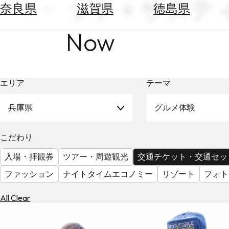
ット × サステ
空
ぶ
奈良県
滋賀県
徳島県
券
を
ホ
Now
探
テ
す
ル
を
為
探
エリア
テーマ
替
す
を
調
兵庫県
グルメ体験
べ
天
る
気
こだわり
を
見
入場・拝観券
ツアー・周遊観光
交通チケット・交通セッ
る
ファッション
ナイトタイムエコノミー
リゾート
フォト
All Clear