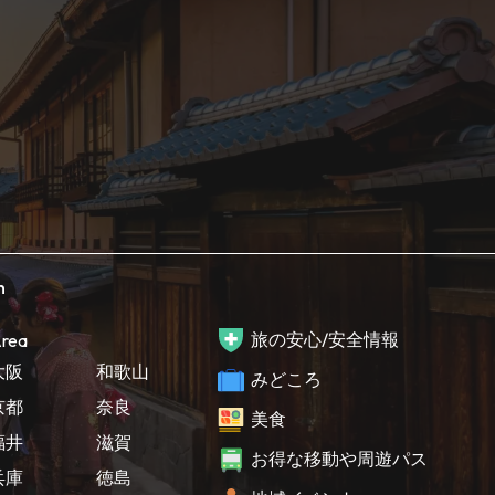
h
旅の安心/安全情報
rea
大阪
和歌山
みどころ
京都
奈良
美食
福井
滋賀
お得な移動や周遊パス
兵庫
徳島