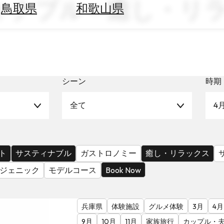
ィナブル × 癒し・リラッ
鳥取県
和歌山県
シーン
時期
全て
4
ト
サスティナブル
ガストロノミー
癒し・リラックス
ジェニック
モデルコース
Book Now
兵庫県
体験施設
グルメ体験
3月
4月
9月
10月
11月
家族旅行
カップル・