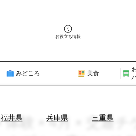
お役立ち情報
みどころ
美食
メ体験 × 4月 × 交
福井県
兵庫県
三重県