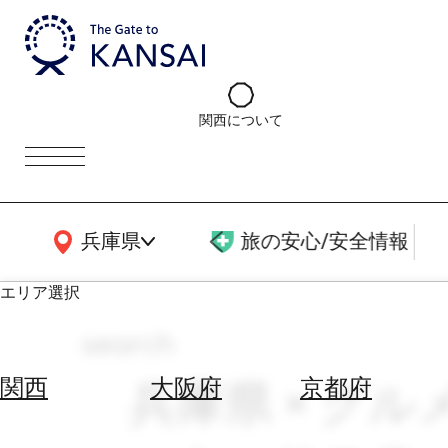
関西について
関西広域MAP
兵庫県
旅の安心/安全情報
エリア選択
search
エ
リ
兵庫県 × グル
関西
大阪府
京都府
ア
を
航
選