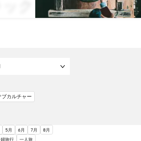
クス × Book
月
サブカルチャー
5月
6月
7月
8月
夫婦旅行
一人旅