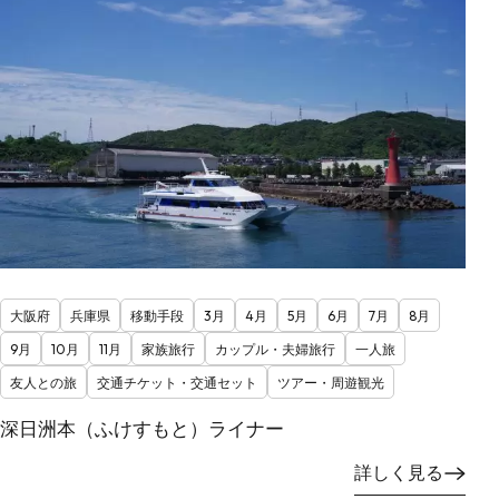
大阪府
兵庫県
移動手段
3月
4月
5月
6月
7月
8月
9月
10月
11月
家族旅行
カップル・夫婦旅行
一人旅
友人との旅
交通チケット・交通セット
ツアー・周遊観光
深日洲本（ふけすもと）ライナー
詳しく見る