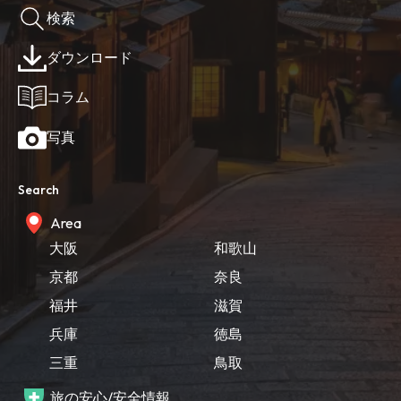
検索
ダウンロード
コラム
写真
Search
Area
大阪
和歌山
京都
奈良
福井
滋賀
兵庫
徳島
三重
鳥取
旅の安心/安全情報