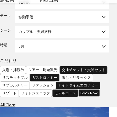
エリア
兵庫県
を
為
探
替
す
テーマ
移動手段
を
調
べ
天
シーン
カップル・夫婦旅行
る
気
を
時期
5月
見
る
こだわり
入場・拝観券
ツアー・周遊観光
交通チケット・交通セット
サスティナブル
ガストロノミー
癒し・リラックス
サブカルチャー
ファッション
ナイトタイムエコノミー
リゾート
フォトジェニック
モデルコース
Book Now
All Clear