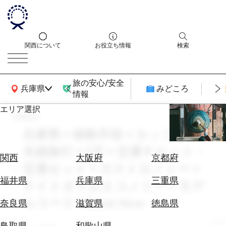
関西について
お役立ち情報
検索
旅の安心/安全
関西広域MAP
兵庫県
みどころ
情報
エリア選択
search
エ
リ
兵庫県 × 移動手段 × カップル・
ア
夫婦旅行 × 5月 × 交通チケット・
を
航
関西
大阪府
京都府
選
交通セット × ガストロノミー ×
空
ぶ
券
福井県
兵庫県
三重県
ナイトタイムエコノミー × モデ
を
ホ
ルコース × Book Now
探
奈良県
滋賀県
徳島県
テ
す
ル
鳥取県
和歌山県