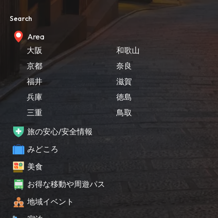
Search
Area
大阪
和歌山
京都
奈良
福井
滋賀
兵庫
徳島
三重
鳥取
旅の安心/安全情報
みどころ
美食
お得な移動や周遊パス
地域イベント