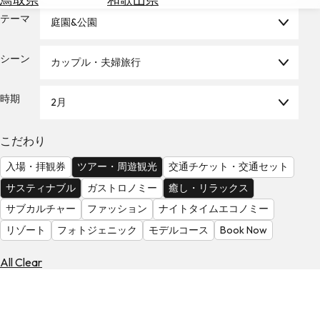
を
為
テーマ
探
庭園&公園
替
す
を
シーン
カップル・夫婦旅行
調
べ
天
る
気
時期
2月
を
見
こだわり
る
入場・拝観券
ツアー・周遊観光
交通チケット・交通セット
サスティナブル
ガストロノミー
癒し・リラックス
サブカルチャー
ファッション
ナイトタイムエコノミー
リゾート
フォトジェニック
モデルコース
Book Now
All Clear