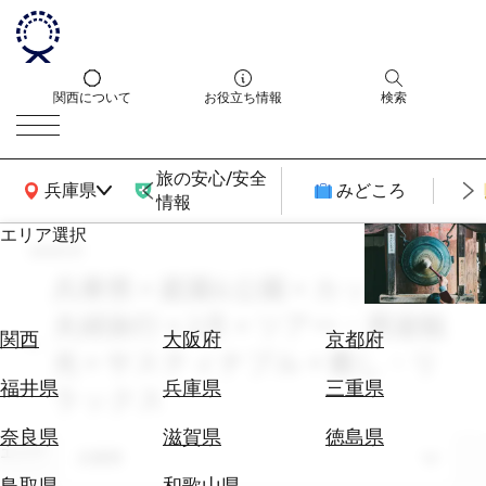
関西について
お役立ち情報
検索
旅の安心/安全
関西広域MAP
兵庫県
みどころ
情報
エリア選択
search
エ
リ
兵庫県 × 庭園&公園 × カップル・
ア
夫婦旅行 × 2月 × ツアー・周遊観
を
航
関西
大阪府
京都府
選
光 × サスティナブル × 癒し・リ
空
ぶ
券
福井県
兵庫県
三重県
ラックス
を
ホ
探
奈良県
滋賀県
徳島県
テ
エリア
す
兵庫県
ル
鳥取県
和歌山県