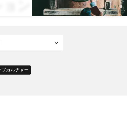
ション
月
サブカルチャー