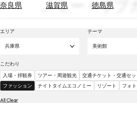
ノミー × サ
空
ぶ
奈良県
滋賀県
徳島県
券
を
ホ
探
テ
す
エリア
テーマ
ル
を
為
探
兵庫県
美術館
替
す
を
調
こだわり
べ
天
入場・拝観券
ツアー・周遊観光
交通チケット・交通セッ
る
気
を
ファッション
ナイトタイムエコノミー
リゾート
フォト
見
る
All Clear