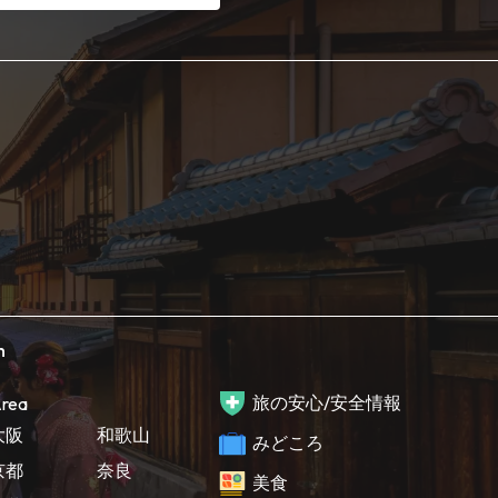
h
旅の安心/安全情報
rea
大阪
和歌山
みどころ
京都
奈良
美食