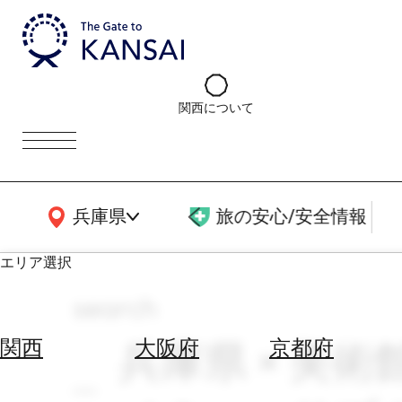
関西について
関西広域MAP
兵庫県
旅の安心/安全情報
エリア選択
search
エ
リ
兵庫県 × 美術館
関西
大阪府
京都府
ア
を
航
選