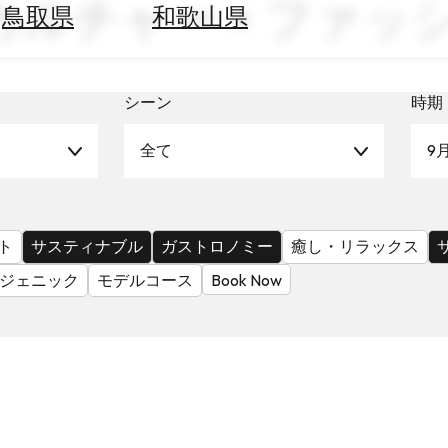
ブカルチャー × ファッ
鳥取県
和歌山県
シーン
時期
全て
9
ト
サスティナブル
ガストロノミー
癒し・リラックス
ジェニック
モデルコース
Book Now