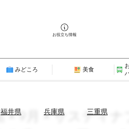
お役立ち情報
みどころ
美食
 × 9月 × サスティ
福井県
兵庫県
三重県