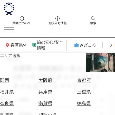
関西について
お役立ち情報
検索
旅の安心/安全
関西広域MAP
兵庫県
みどころ
情報
エリア選択
search
エ
リ
兵庫県 × 体験施設 × 友人との旅 ×
ア
11月 × サブカルチャー × ナイト
を
航
関西
大阪府
京都府
選
タイムエコノミー × リゾート
空
ぶ
券
福井県
兵庫県
三重県
を
エリア
兵庫県
ホ
探
奈良県
滋賀県
徳島県
テ
す
ル
テーマ
体験施設
鳥取県
和歌山県