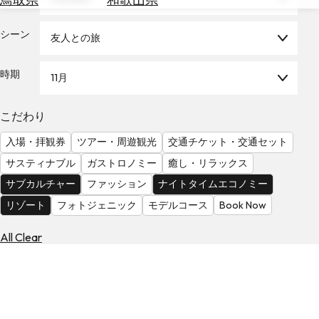
を
為
探
替
シーン
す
友人との旅
を
調
時期
11月
べ
天
る
気
を
こだわり
見
入場・拝観券
ツアー・周遊観光
交通チケット・交通セット
る
サスティナブル
ガストロノミー
癒し・リラックス
サブカルチャー
ファッション
ナイトタイムエコノミー
リゾート
フォトジェニック
モデルコース
Book Now
All Clear