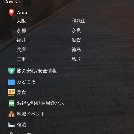
Search
Area
大阪
和歌山
京都
奈良
福井
滋賀
兵庫
徳島
三重
鳥取
旅の安心/安全情報
みどころ
美食
お得な移動や周遊パス
地域イベント
宿泊