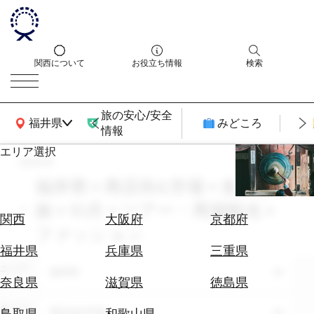
関西について
お役立ち情報
検索
旅の安心/安全
関西広域MAP
福井県
みどころ
情報
エリア選択
search
エ
リ
福井県 × 商店街&市場 × 友人との
ア
旅 × 10月 × ツアー・周遊観光 ×
を
航
関西
大阪府
京都府
選
ファッション
空
ぶ
券
福井県
兵庫県
三重県
を
エリア
福井県
ホ
探
奈良県
滋賀県
徳島県
テ
す
ル
テーマ
商店街&市場
鳥取県
和歌山県