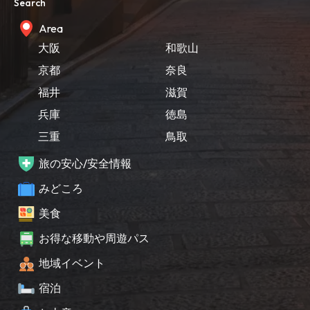
Search
Area
大阪
和歌山
京都
奈良
福井
滋賀
兵庫
徳島
三重
鳥取
旅の安心/安全情報
みどころ
美食
お得な移動や周遊パス
地域イベント
宿泊