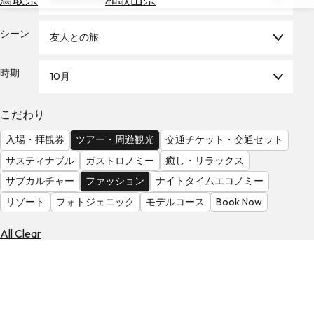
を
為
探
替
シーン
す
友人との旅
を
調
時期
10月
べ
天
る
気
を
こだわり
見
入場・拝観券
ツアー・周遊観光
交通チケット・交通セット
る
サスティナブル
ガストロノミー
癒し・リラックス
サブカルチャー
ファッション
ナイトタイムエコノミー
リゾート
フォトジェニック
モデルコース
Book Now
All Clear