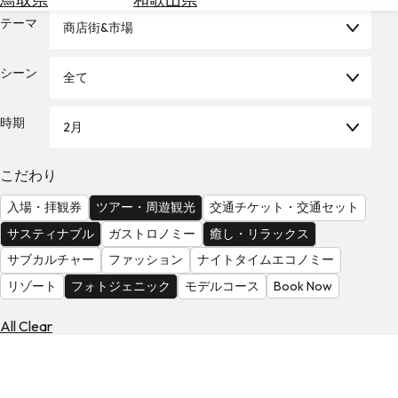
を
為
テーマ
探
商店街&市場
替
す
を
シーン
全て
調
べ
天
る
気
時期
2月
を
見
こだわり
る
入場・拝観券
ツアー・周遊観光
交通チケット・交通セット
サスティナブル
ガストロノミー
癒し・リラックス
サブカルチャー
ファッション
ナイトタイムエコノミー
リゾート
フォトジェニック
モデルコース
Book Now
All Clear