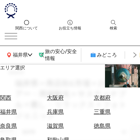
関西について
お役立ち情報
検索
旅の安心/安全
関西広域MAP
福井県
みどころ
情報
エリア選択
search
エ
リ
福井県 × 商店街&市場 × 2月 × ツ
ア
アー・周遊観光 × サスティナブ
を
航
関西
大阪府
京都府
選
ル × 癒し・リラックス × フォト
空
ぶ
券
福井県
兵庫県
三重県
ジェニック
を
ホ
探
奈良県
滋賀県
徳島県
テ
エリア
す
福井県
ル
鳥取県
和歌山県