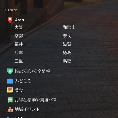
Search
Area
大阪
和歌山
京都
奈良
福井
滋賀
兵庫
徳島
三重
鳥取
旅の安心/安全情報
みどころ
美食
お得な移動や周遊パス
地域イベント