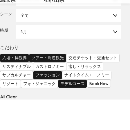
を
為
探
替
シーン
す
全て
を
調
時期
4月
べ
天
る
気
を
こだわり
見
入場・拝観券
ツアー・周遊観光
交通チケット・交通セット
る
サスティナブル
ガストロノミー
癒し・リラックス
サブカルチャー
ファッション
ナイトタイムエコノミー
リゾート
フォトジェニック
モデルコース
Book Now
All Clear