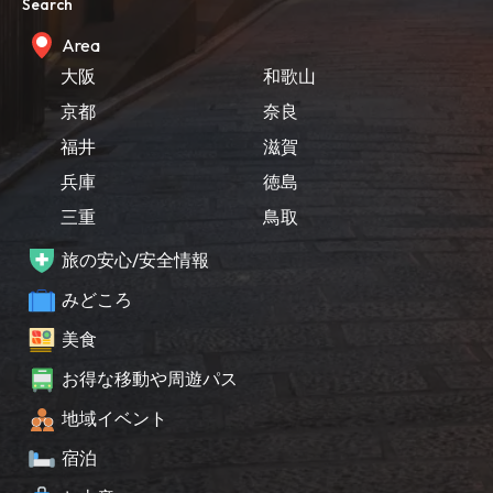
Search
Area
大阪
和歌山
京都
奈良
福井
滋賀
兵庫
徳島
三重
鳥取
旅の安心/安全情報
みどころ
美食
お得な移動や周遊パス
地域イベント
宿泊