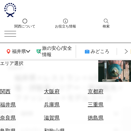
関西について
お役立ち情報
検索
旅の安心/安全
関西広域MAP
福井県
みどころ
情報
エリア選択
search
エ
リ
福井県 × レストラン × 4月 × 入
ア
場・拝観券 × ツアー・周遊観光 ×
を
航
関西
大阪府
京都府
選
ファッション × モデルコース
空
ぶ
券
福井県
兵庫県
三重県
を
エリア
福井県
ホ
探
奈良県
滋賀県
徳島県
テ
す
ル
テーマ
レストラン
鳥取県
和歌山県