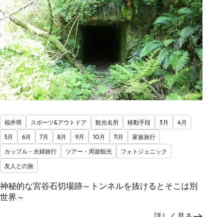
福井県
スポーツ&アウトドア
観光名所
移動手段
3月
4月
5月
6月
7月
8月
9月
10月
11月
家族旅行
カップル・夫婦旅行
ツアー・周遊観光
フォトジェニック
友人との旅
神秘的な宮谷石切場跡～トンネルを抜けるとそこは別
世界～
詳しく見る