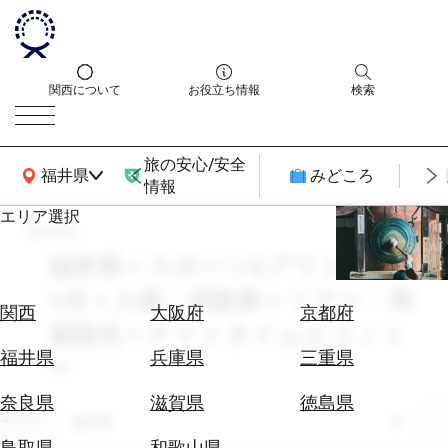
関西について
お役立ち情報
検索
旅の安心/安全
関西広域MAP
福井県
みどころ
情報
エリア選択
search
エ
リ
福井県 × スポーツ&アウトドア ×
ア
4月 × 入場・拝観券 × ツアー・周
を
航
関西
大阪府
京都府
選
遊観光 × ナイトタイムエコノミ
空
ぶ
券
福井県
兵庫県
三重県
ー
を
ホ
探
奈良県
滋賀県
徳島県
テ
エリア
す
福井県
ル
鳥取県
和歌山県