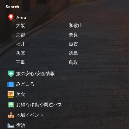
Search
Area
大阪
和歌山
京都
奈良
福井
滋賀
兵庫
徳島
三重
鳥取
旅の安心/安全情報
みどころ
美食
お得な移動や周遊パス
地域イベント
宿泊