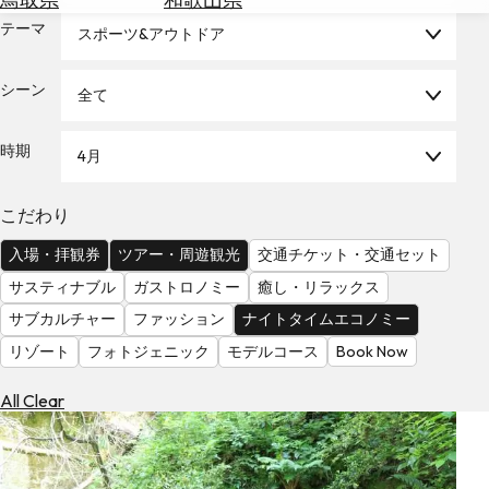
を
為
テーマ
探
スポーツ&アウトドア
替
す
を
シーン
全て
調
べ
天
る
気
時期
4月
を
見
こだわり
る
入場・拝観券
ツアー・周遊観光
交通チケット・交通セット
サスティナブル
ガストロノミー
癒し・リラックス
サブカルチャー
ファッション
ナイトタイムエコノミー
リゾート
フォトジェニック
モデルコース
Book Now
All Clear