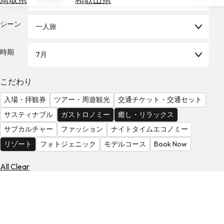
を
為
探
替
シーン
す
一人旅
を
調
時期
7月
べ
天
る
気
を
こだわり
見
入場・拝観券
ツアー・周遊観光
交通チケット・交通セット
る
サスティナブル
ガストロノミー
癒し・リラックス
サブカルチャー
ファッション
ナイトタイムエコノミー
リゾート
フォトジェニック
モデルコース
Book Now
All Clear