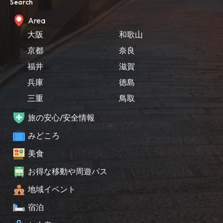
Search
Area
大阪
和歌山
京都
奈良
福井
滋賀
兵庫
徳島
三重
鳥取
旅の安心/安全情報
みどころ
美食
お得な移動や周遊パス
地域イベント
宿泊