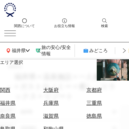
関西について
お役立ち情報
検索
旅の安心/安全
関西広域MAP
福井県
みどころ
情報
エリア選択
search
エ
リ
福井県 × 温泉施設 × 一人旅 × 7月
ア
× ガストロノミー × 癒し・リラ
を
航
関西
大阪府
京都府
選
ックス × リゾート
空
ぶ
券
福井県
兵庫県
三重県
を
エリア
福井県
ホ
探
奈良県
滋賀県
徳島県
テ
す
ル
テーマ
温泉施設
鳥取県
和歌山県