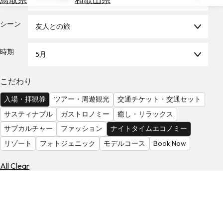
を
為
探
替
シーン
す
友人との旅
を
調
時期
5月
べ
天
る
気
を
こだわり
見
入場・拝観券
ツアー・周遊観光
交通チケット・交通セット
る
サスティナブル
ガストロノミー
癒し・リラックス
サブカルチャー
ファッション
ナイトタイムエコノミー
リゾート
フォトジェニック
モデルコース
Book Now
All Clear