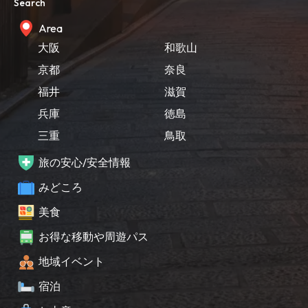
Search
Area
大阪
和歌山
京都
奈良
福井
滋賀
兵庫
徳島
三重
鳥取
旅の安心/安全情報
みどころ
美食
お得な移動や周遊パス
地域イベント
宿泊