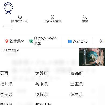
関西について
お役立ち情報
検索
旅の安心/安全
関西広域MAP
福井県
みどころ
情報
エリア選択
search
エ
リ
福井県 × グルメ体験 × 友人との
ア
旅 × 5月 × 入場・拝観券 × ナイト
を
航
関西
大阪府
京都府
選
タイムエコノミー
空
ぶ
券
福井県
兵庫県
三重県
を
エリア
福井県
ホ
探
奈良県
滋賀県
徳島県
テ
す
ル
テーマ
グルメ体験
鳥取県
和歌山県