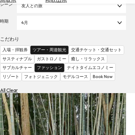
を
シーン
友人との旅
為
探
替
す
を
時期
4月
調
べ
天
こだわり
る
気
を
入場・拝観券
ツアー・周遊観光
交通チケット・交通セット
見
サスティナブル
ガストロノミー
癒し・リラックス
る
サブカルチャー
ファッション
ナイトタイムエコノミー
リゾート
フォトジェニック
モデルコース
Book Now
All Clear