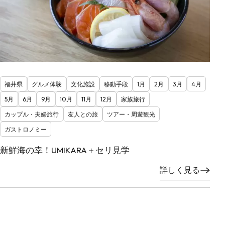
福井県
グルメ体験
文化施設
移動手段
1月
2月
3月
4月
5月
6月
9月
10月
11月
12月
家族旅行
カップル・夫婦旅行
友人との旅
ツアー・周遊観光
ガストロノミー
新鮮海の幸！UMIKARA＋セリ見学
詳しく見る