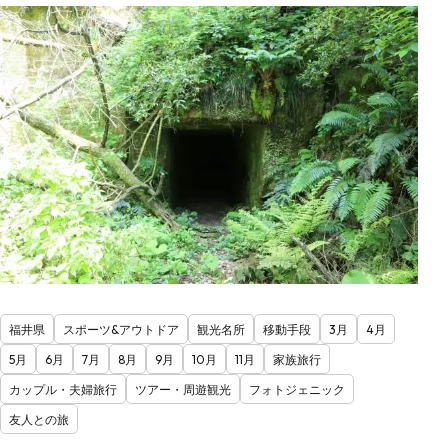
福井県
スポーツ&アウトドア
観光名所
移動手段
3月
4月
5月
6月
7月
8月
9月
10月
11月
家族旅行
カップル・夫婦旅行
ツアー・周遊観光
フォトジェニック
友人との旅