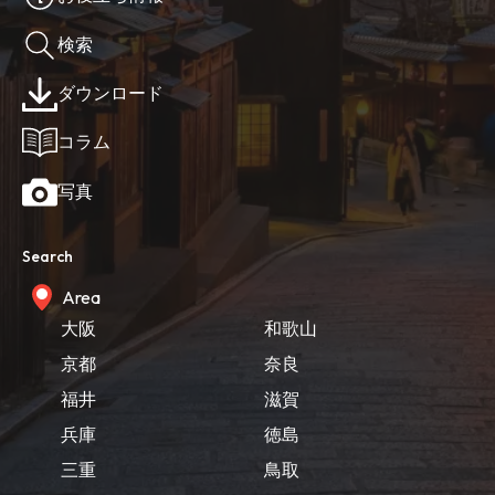
検索
ダウンロード
コラム
写真
Search
Area
大阪
和歌山
京都
奈良
福井
滋賀
兵庫
徳島
三重
鳥取