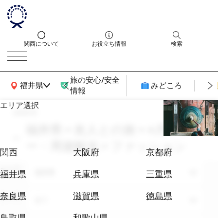
関西について
お役立ち情報
検索
旅の安心/安全
関西広域MAP
福井県
みどころ
情報
エリア選択
search
エ
リ
福井県 × 友人との旅 × 4月 × ツア
ア
ー・周遊観光 × ファッション
を
航
関西
大阪府
京都府
選
空
ぶ
エリア
券
福井県
福井県
兵庫県
三重県
を
ホ
探
奈良県
滋賀県
徳島県
テーマ
全て
テ
す
ル
鳥取県
和歌山県