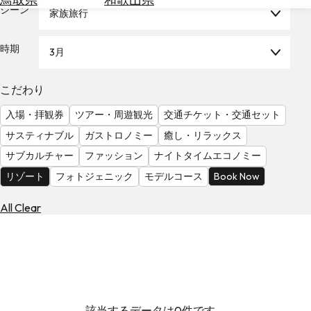
を
シーン
家族旅行
為
探
替
す
を
時期
3月
調
べ
天
こだわり
る
気
を
入場・拝観券
ツアー・周遊観光
交通チケット・交通セット
見
サスティナブル
ガストロノミー
癒し・リラックス
る
サブカルチャー
ファッション
ナイトタイムエコノミー
リゾート
フォトジェニック
モデルコース
Book Now
All Clear
該当するデータは0件です。