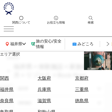
関西について
お役立ち情報
検索
旅の安心/安全
関西広域MAP
福井県
みどころ
情報
エリア選択
search
エ
リ
福井県 × 体験施設 × 家族旅行 × 3
ア
月 × リゾート × Book Now
を
航
関西
大阪府
京都府
選
空
ぶ
エリア
券
福井県
福井県
兵庫県
三重県
を
ホ
探
奈良県
滋賀県
徳島県
テーマ
体験施設
テ
す
ル
鳥取県
和歌山県